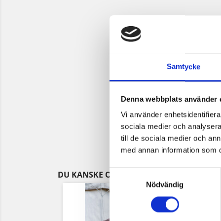
Samtycke
Denna webbplats använder 
Vi använder enhetsidentifierar
sociala medier och analysera 
till de sociala medier och a
med annan information som du 
Samtyckesval
DU KANSKE OCKSÅ GILLAR
Nödvändig