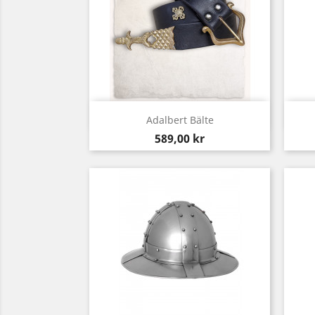
Snabbvy

Adalbert Bälte
Pris
589,00 kr