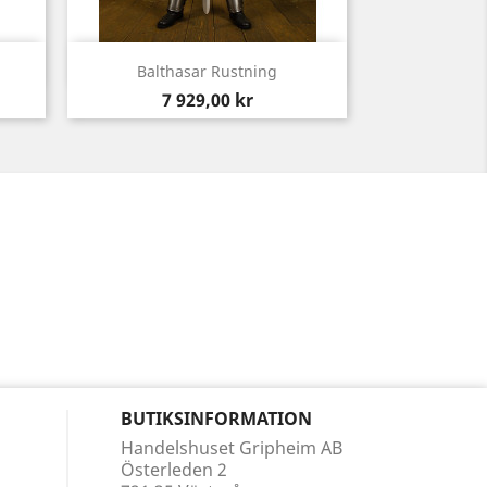
Snabbvy

Balthasar Rustning
Pris
7 929,00 kr
BUTIKSINFORMATION
Handelshuset Gripheim AB
Österleden 2