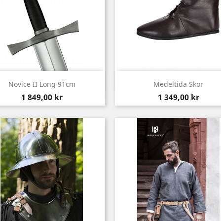
Snabbvy
Snabbvy


Novice II Long 91cm
Medeltida Skor
Pris
Pris
1 849,00 kr
1 349,00 kr