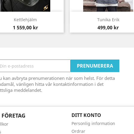
Snabbvy
Snabbvy


Kettlehjälm
Tunika Erik
Pris
Pris
1 559,00 kr
499,00 kr
u kan avbryta prenumerationen när som helst. För detta
damål, vänligen hitta vår kontaktinformation i det
ttsliga meddelandet.
 FÖRETAG
DITT KONTO
Personlig information
llkor
Ordrar
s