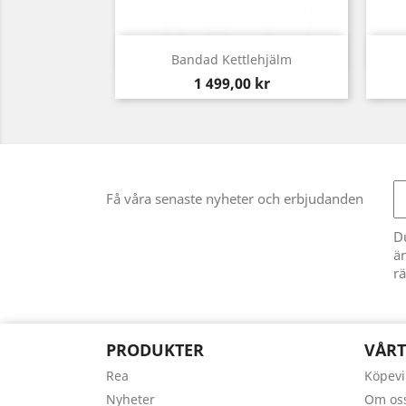
Snabbvy

Bandad Kettlehjälm
Pris
1 499,00 kr
Få våra senaste nyheter och erbjudanden
D
än
rä
PRODUKTER
VÅRT
Rea
Köpevi
Nyheter
Om os