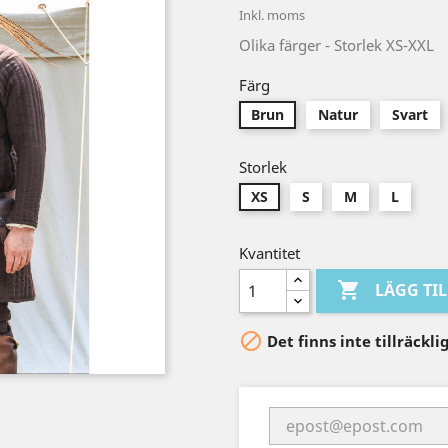
Inkl. moms
Olika färger - Storlek XS-XXL
Färg
Brun
Natur
Svart
Storlek
XS
S
M
L
Kvantitet

LÄGG TI

Det finns inte tillräckl