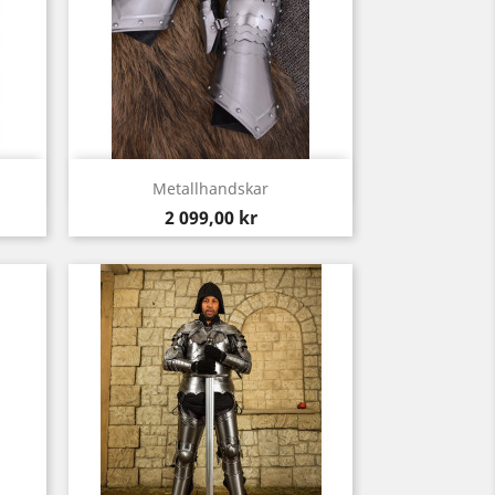
Snabbvy

Metallhandskar
Pris
2 099,00 kr