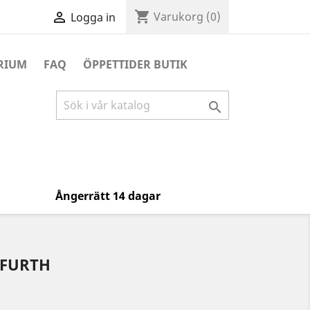
shopping_cart

Varukorg
(0)
Logga in
RIUM
FAQ
ÖPPETTIDER BUTIK

Ångerrätt 14 dagar
FURTH