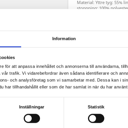
Material: Yttre tyg: 55% l
stoppning: 100% polyeste
upp till 90 cm bröst- eller
upp till 95 cm storlek på b
upp till 102 cm bröst- elle
Information
upp till 110 cm bröst- elle
cookies
upp till 120 cm bröst- elle
e för att anpassa innehållet och annonserna till användarna, tillh
upp till 128 cm bröst- elle
vår trafik. Vi vidarebefordrar även sådana identifierare och anna
Om midjan är bredare, bö
nnons- och analysföretag som vi samarbetar med. Dessa kan i sin
beslut!
har tillhandahållit eller som de har samlat in när du har använt 
Inställningar
Statistik