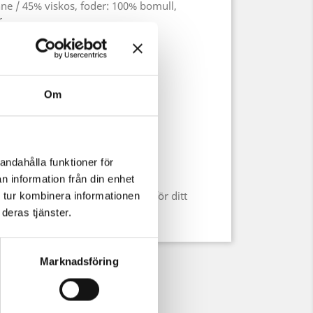
inne / 45% viskos, foder: 100% bomull,
r
 midjestorlek - XS,
röstet eller midjan - S,
r midjestorlek - M,
Om
r midjestorlek - L,
r midjestorlek - XL,
andahålla funktioner för
r midjestorlek - XXL
n information från din enhet
r du ta denna mätning som bas för ditt
 tur kombinera informationen
deras tjänster.
Marknadsföring