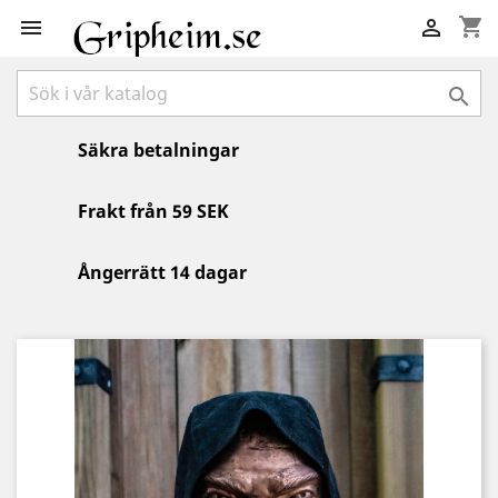
shopping_cart



Säkra betalningar
Frakt från 59 SEK
Ångerrätt 14 dagar