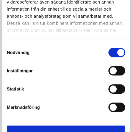
vidarebefordrar även sådana identifierare och annan
279,00 kr
information från din enhet till de sociala medier och
annons- och analysföretag som vi samarbetar med.
Inkl. moms
Dessa kan i sin tur kombinera informationen med annan
Mössa i mocka
information som du har tillhandahållit eller som de har
samlat in när du har använt deras tjänster.
Färg
Samtyckesval
Svart
Nödvändig
Kvantitet
Inställningar

LÄGG TILL I VARUKORGEN
Statistik

Sista produkten i lager
Marknadsföring
Dela
Säkra betalningar