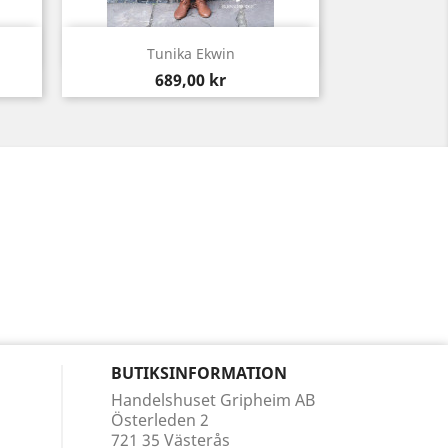
Snabbvy

Tunika Ekwin
Pris
689,00 kr
BUTIKSINFORMATION
Handelshuset Gripheim AB
Österleden 2
721 35 Västerås