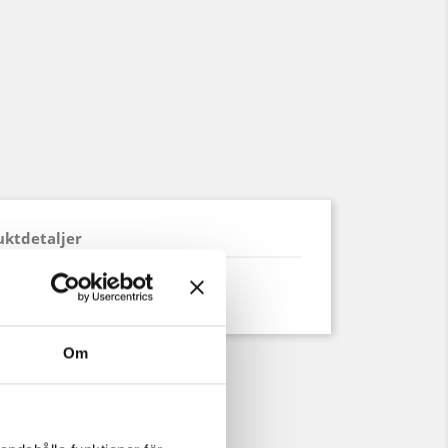
uktdetaljer
% Rayon
Om