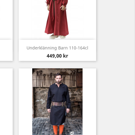
Snabbvy

Underklänning Barn 110-164cl
Pris
449,00 kr