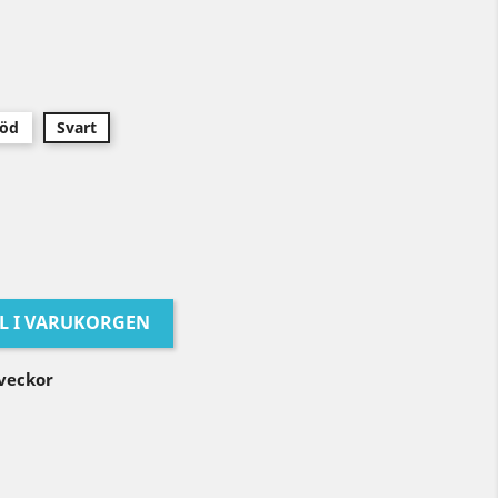
öd
Svart
LL I VARUKORGEN
 veckor