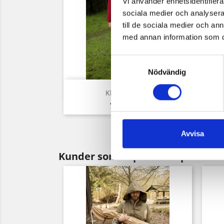
Vi använder enhetsidentifierar
sociala medier och analysera 
till de sociala medier och a
med annan information som du 
Samtyckesval
Nödvändig
Snabbvy

Klänning Bas
Pris
720,00 kr
Avvisa
Kunder som köpt denna produkt 