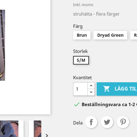
Inkl. moms
struhätta - flera färger
Färg
Brun
Dryad Green
R
Storlek
S/M
Kvantitet

LÄGG TI

Beställningsvara ca 1-2
Dela
