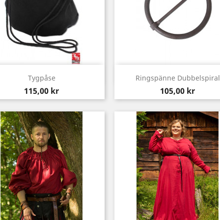
Snabbvy
Snabbvy


Tygpåse
Ringspänne Dubbelspiral
Pris
Pris
115,00 kr
105,00 kr