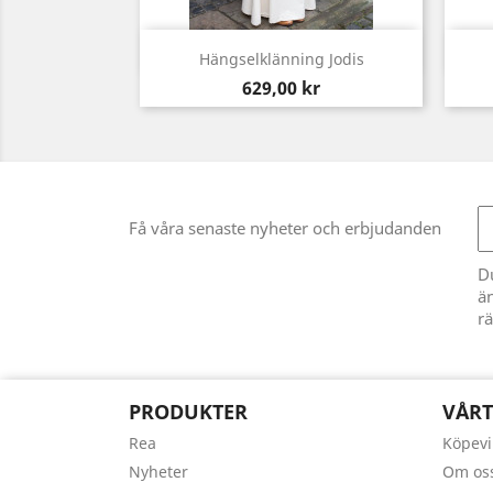
Snabbvy

Hängselklänning Jodis
Pris
629,00 kr
Få våra senaste nyheter och erbjudanden
D
än
rä
PRODUKTER
VÅRT
Rea
Köpevi
Nyheter
Om os