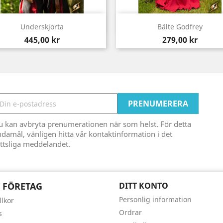
Snabbvy
Snabbvy


Underskjorta
Bälte Godfrey
Pris
Pris
445,00 kr
279,00 kr
u kan avbryta prenumerationen när som helst. För detta
damål, vänligen hitta vår kontaktinformation i det
ttsliga meddelandet.
 FÖRETAG
DITT KONTO
Personlig information
llkor
Ordrar
s