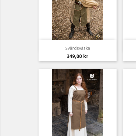
Snabbvy

Svärdsväska
Pris
349,00 kr