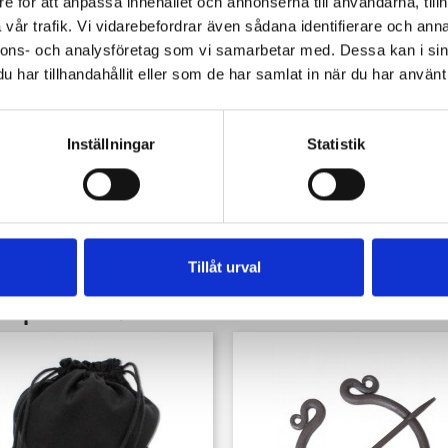
e för att anpassa innehållet och annonserna till användarna, tillh
vår trafik. Vi vidarebefordrar även sådana identifierare och anna
nnons- och analysföretag som vi samarbetar med. Dessa kan i sin
har tillhandahållit eller som de har samlat in när du har använt 
Inställningar
Statistik
Snabbvy

Senmedeltida Skjorta
Pris
529,00 kr
Tillåt urval
köpte också: