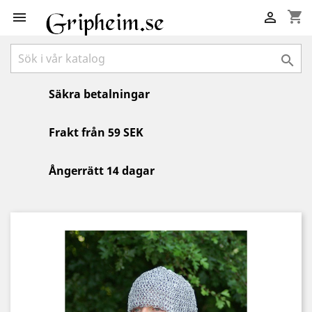
shopping_cart



Säkra betalningar
Frakt från 59 SEK
Ångerrätt 14 dagar