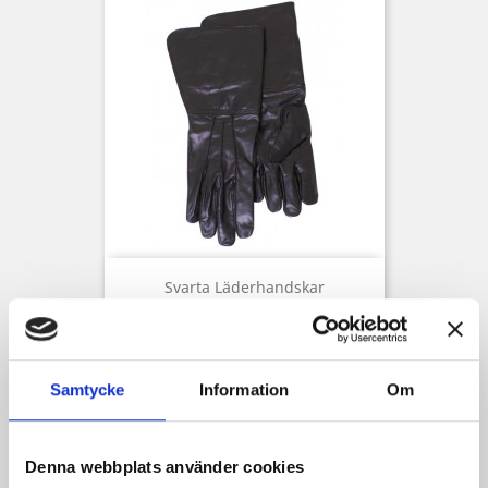
Svarta Läderhandskar
Pris
899,00 kr
Samtycke
Information
Om
Denna webbplats använder cookies