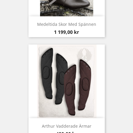
Medeltida Skor Med Spännen
Pris
1 199,00 kr
Arthur Vadderade Ärmar