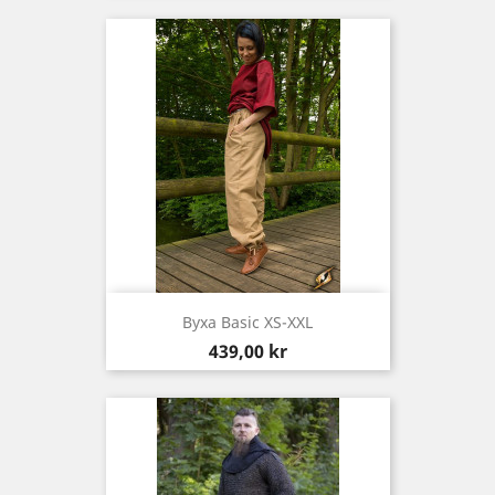
Byxa Basic XS-XXL
Pris
439,00 kr