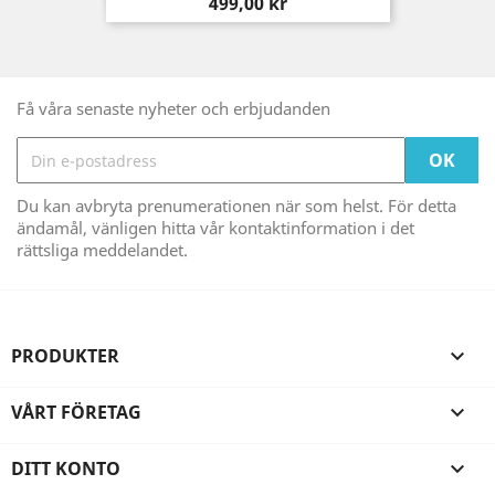
Pris
499,00 kr
Få våra senaste nyheter och erbjudanden
Du kan avbryta prenumerationen när som helst. För detta
ändamål, vänligen hitta vår kontaktinformation i det
rättsliga meddelandet.
PRODUKTER

VÅRT FÖRETAG

DITT KONTO
