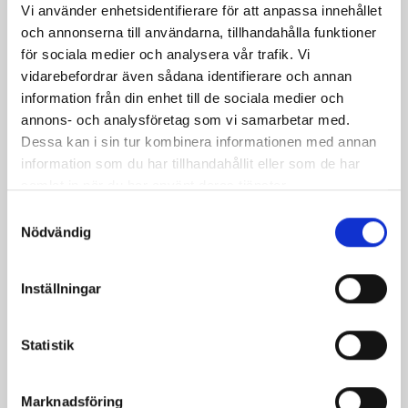
Vi använder enhetsidentifierare för att anpassa innehållet
och annonserna till användarna, tillhandahålla funktioner
för sociala medier och analysera vår trafik. Vi
vidarebefordrar även sådana identifierare och annan
information från din enhet till de sociala medier och
annons- och analysföretag som vi samarbetar med.
Dessa kan i sin tur kombinera informationen med annan
Vattenskinn
information som du har tillhandahållit eller som de har
Pris
175,00 kr
samlat in när du har använt deras tjänster.
Samtyckesval
Nödvändig
Inställningar
Statistik
Marknadsföring