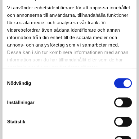
Vi använder enhetsidentifierare för att anpassa innehållet
DU KANSKE OCKSÅ GILLAR
och annonserna till användarna, tillhandahålla funktioner
för sociala medier och analysera vår trafik. Vi
vidarebefordrar även sådana identifierare och annan
information från din enhet till de sociala medier och
annons- och analysföretag som vi samarbetar med.
Dessa kan i sin tur kombinera informationen med annan
information som du har tillhandahållit eller som de har
samlat in när du har använt deras tjänster.
Samtyckesval
Nödvändig
Berengar Ringpansar
Inställningar
Pris
3 779,00 kr
Statistik