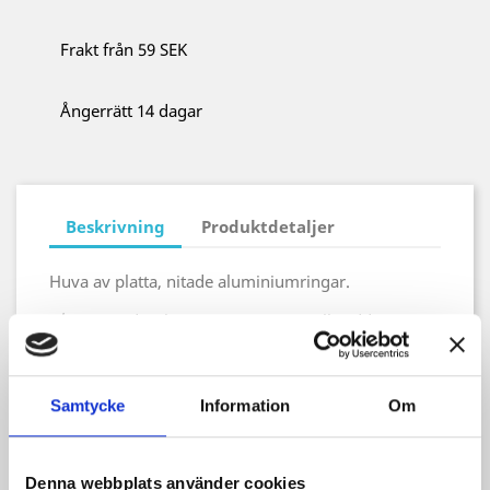
Frakt från 59 SEK
Ångerrätt 14 dagar
Beskrivning
Produktdetaljer
Huva av platta, nitade aluminiumringar.
S/M: Huvudomkrets max 62 cm, axelbredd 50 cm,
kraglängd 15 cm
L/XL: Huvudomkrets max 81 cm, axelbredd 60 cm,
kraglängd 20 cm
Samtycke
Information
Om
XXL: Huvudomkrets max 81 cm, axelbredd 78 cm,
kraglängd 25 cm
Denna webbplats använder cookies