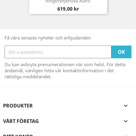
Ringbrynjehuva Alaric
Pris
619,00 kr
Få våra senaste nyheter och erbjudanden
Du kan avbryta prenumerationen när som helst. För detta
ändamål, vänligen hitta vår kontaktinformation i det
rättsliga meddelandet.
PRODUKTER

VÅRT FÖRETAG
