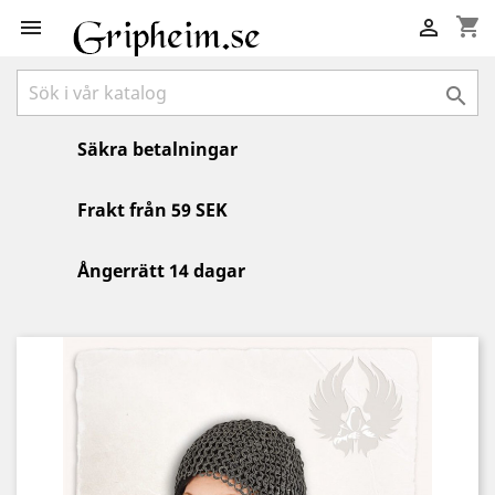
shopping_cart



Säkra betalningar
Frakt från 59 SEK
Ångerrätt 14 dagar