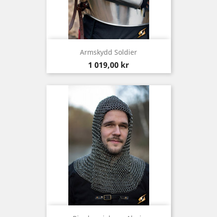
Armskydd Soldier
Pris
1 019,00 kr