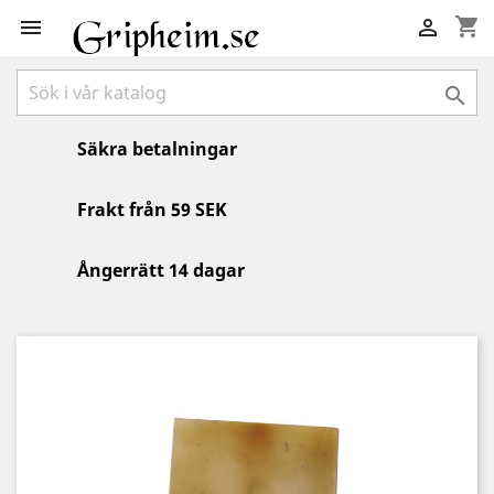
shopping_cart



Säkra betalningar
Frakt från 59 SEK
Ångerrätt 14 dagar