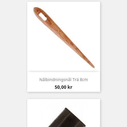
Nålbindningsnål Trä 8cm
Pris
50,00 kr