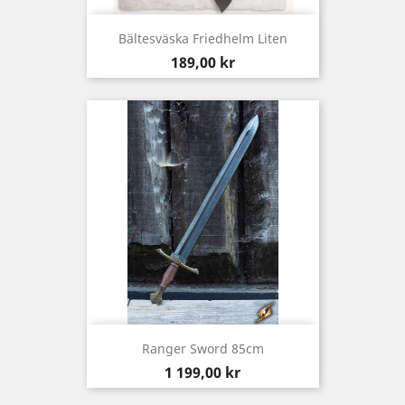
Bältesväska Friedhelm Liten
Pris
189,00 kr
Ranger Sword 85cm
Pris
1 199,00 kr