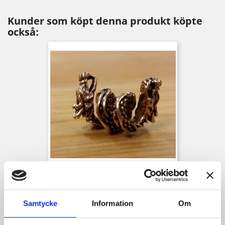
Kunder som köpt denna produkt köpte
också:
Pärla Tvåhövdad Drake
Pris
179,00 kr
Samtycke
Information
Om