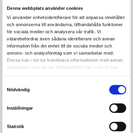
Denna webbplats använder cookies
Vi använder enhetsidentifierare för att anpassa innehållet
och annonserna till användarna, tillhandahålla funktioner
för sociala medier och analysera vår trafik. Vi
vidarebefordrar även sådana identifierare och annan
information från din enhet till de sociala medier och
annons- och analysföretag som vi samarbetar med.
Dessa kan i sin tur kombinera informationen med annan
information som du har tillhandahållit eller som de har
samlat in när du har använt deras tjänster.
Kåpa Benedict
Pris
1 789,00 kr
Samtyckesval
Nödvändig
Inställningar
Statistik