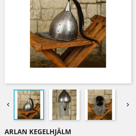


ARLAN KEGELHJÄLM