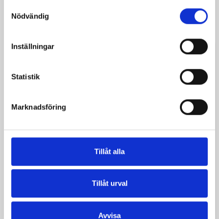
Samtyckesval
Ångerrätt 14 dagar
Nödvändig
Inställningar
Beskrivning
Produktdetaljer
Statistik
Kegelhjälmar var vida spridda i medeltida Asien och
Europa i många olika varianter.
Marknadsföring
Denna har några kindflikar, en hög kupol för att
skydda skallen och slutar i en kam av hästhår.
Ringen skyddar nacke och bröst.
Tillåt alla
Unisize
Material: Stål
Tillåt urval
Färg: blank
Vi föreslår att du bär denna hjälm med en vadderad
Avvisa