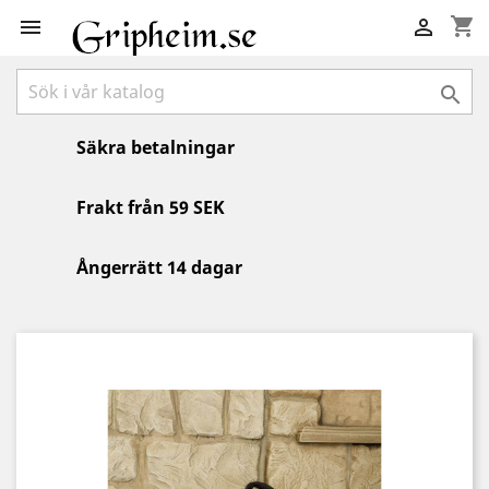
shopping_cart



Säkra betalningar
Frakt från 59 SEK
Ångerrätt 14 dagar