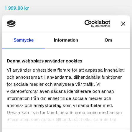
1 999,00 kr
Inkl. moms
Hjälm för lajv och teater
Samtycke
Information
Om
Kvantitet

LÄGG TILL I VARUKORGEN
Denna webbplats använder cookies

Beställningsvara ca 1-2 veckor
Vi använder enhetsidentifierare för att anpassa innehållet
och annonserna till användarna, tillhandahålla funktioner
för sociala medier och analysera vår trafik. Vi
Dela
vidarebefordrar även sådana identifierare och annan
information från din enhet till de sociala medier och
Säkra betalningar
annons- och analysföretag som vi samarbetar med.
Dessa kan i sin tur kombinera informationen med annan
information som du har tillhandahållit eller som de har
Frakt från 59 SEK
samlat in när du har använt deras tjänster.