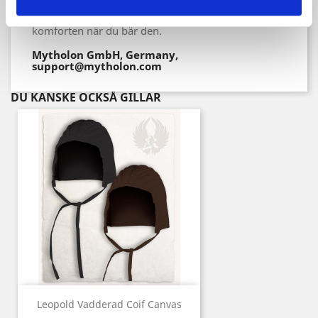
huva "Leopold" för att undvika repor och
blåmärken på huvudet. Detta kommer att förbättra
komforten när du bär den.
Mytholon GmbH, Germany,
support@mytholon.com
DU KANSKE OCKSÅ GILLAR
Leopold Vadderad Coif Canvas