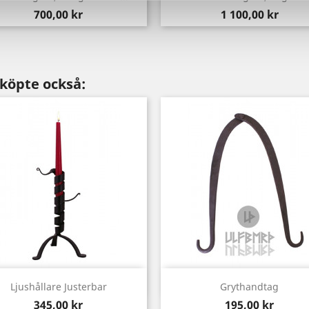
Pris
Pris
700,00 kr
1 100,00 kr
köpte också:
Snabbvy
Snabbvy


Ljushållare Justerbar
Grythandtag
Pris
Pris
345,00 kr
195,00 kr