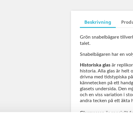
Beskrivning
Prod
Grön snabelbägare tillver
talet.
Snabelbägaren har en voly
Historiska glas
är repliko
historia. Alla glas är hel
drivna med tidstypiska på
kännetecken på ett handgj
glasets undersida. Den m
och en viss variation i st
andra tecken på ett äkta 
Glasmassan
är speciellt f
glas. Vissa kemikalier, frä
rätta färgskalan. Glasmass
och skiftningar i struktur.