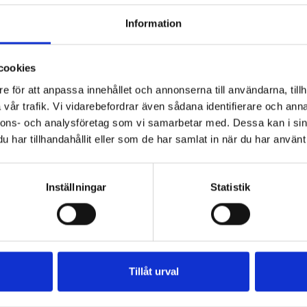
Varje glas är unikt.
Alla d
Information
glas innebär att det inte k
exemplar till ett
unikt ha
originalglas som utgör des
cookies
e för att anpassa innehållet och annonserna till användarna, tillh
vår trafik. Vi vidarebefordrar även sådana identifierare och anna
nnons- och analysföretag som vi samarbetar med. Dessa kan i sin
har tillhandahållit eller som de har samlat in när du har använt 
Inställningar
Statistik
Tillåt urval
Snabbvy
Snabbvy


abelbägare, Valsgärde Ca...
Blå Snabelbägare, England.