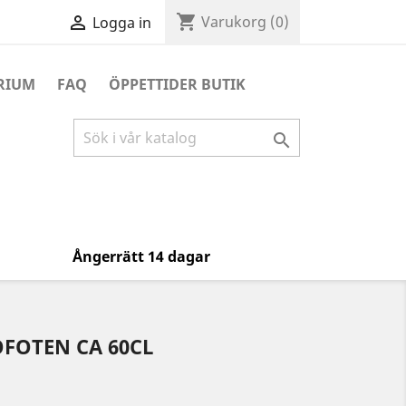
shopping_cart

Varukorg
(0)
Logga in
RIUM
FAQ
ÖPPETTIDER BUTIK

Ångerrätt 14 dagar
FOTEN CA 60CL