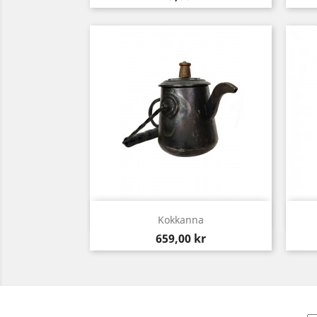
Snabbvy

Kokkanna
Pris
659,00 kr