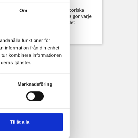
essa speciella egenskaper hos historiska
Om
an finnas två identiska glas. Detta gör varje
ndgjort mästerverk
- precis som det
s förebild.
andahålla funktioner för
n information från din enhet
 tur kombinera informationen
deras tjänster.
Marknadsföring
Tillåt alla
..