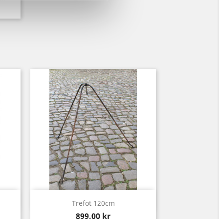
Snabbvy

Trefot 120cm
Pris
899,00 kr