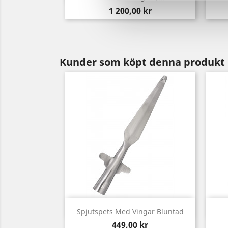
Pris
1 200,00 kr
Kunder som köpt denna produkt 
Snabbvy

Spjutspets Med Vingar Bluntad
Pris
449,00 kr