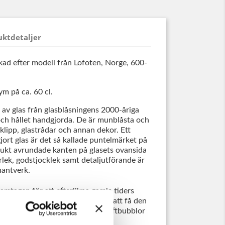
uktdetaljer
kad efter modell från Lofoten, Norge, 600-
m på ca. 60 cl.
r av glas från glasblåsningens 2000-åriga
t och hållet handgjorda. De är munblåsta och
klipp, glastrådar och annan dekor. Ett
ort glas är det så kallade puntelmärket på
jukt avrundade kanten på glasets ovansida
orlek, godstjocklek samt detaljutförande är
hantverk.
ramtagen för att efterlikna gamla tiders
mst metalloxider, har tillsätts för att få den
an innehåller i olika grad små luftbubblor