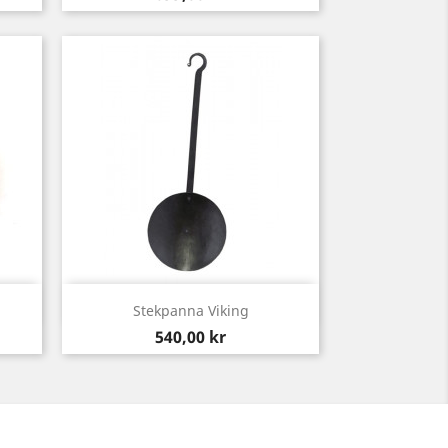
Snabbvy

Stekpanna Viking
Pris
540,00 kr