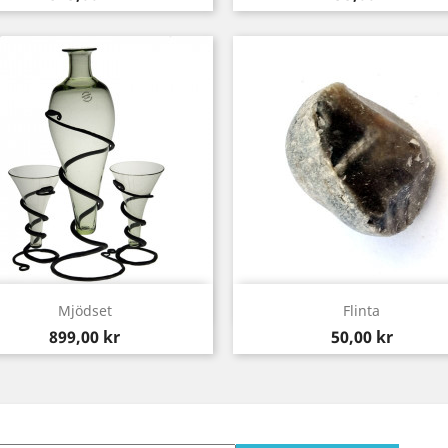
Snabbvy
Snabbvy


Mjödset
Flinta
Pris
Pris
899,00 kr
50,00 kr