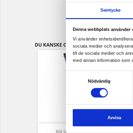
Samtycke
Denna webbplats använder 
Vi använder enhetsidentifierar
DU KANSKE OCKSÅ GILLAR
sociala medier och analysera 
till de sociala medier och a
med annan information som du 
Samtyckesval
Nödvändig
Avvisa
Snabbvy

Blå Snabelbägare,...
Sn