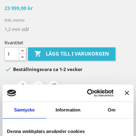
23 999,00 kr
Inkl. moms
1,2 mm stål
Kvantitet

LÄGG TILL I VARUKORGEN

Beställningsvara ca 1-2 veckor
Dela
Säkra betalningar
Samtycke
Information
Om
Frakt från 59 SEK
Denna webbplats använder cookies