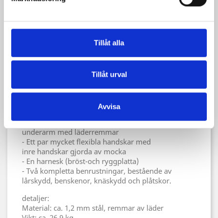
storlek.
Naturligtvis kan du inte förvänta dig 100% precision
på passform.
Tillåt alla
Hela uppsättningen innehåller följande
komponenter:
- Hjälm, enkel sallet med visir (Klappvisir) inkl.
Tillåt urval
läderinlägg och hakrem.
- Tvådelad vikbar bevor.
- Två axelskydd helt kopplade till överarm och
Avvisa
underarm med läderremmar
- Två armbågsskydd att fästas i överarm och
underarm med läderremmar
- Ett par mycket flexibla handskar med
inre handskar gjorda av mocka
- En harnesk (bröst-och ryggplatta)
- Två kompletta benrustningar, bestående av
lårskydd, benskenor, knäskydd och plåtskor.
detaljer:
Material: ca. 1,2 mm stål, remmar av läder
Vikt: ca. 26,9 kg