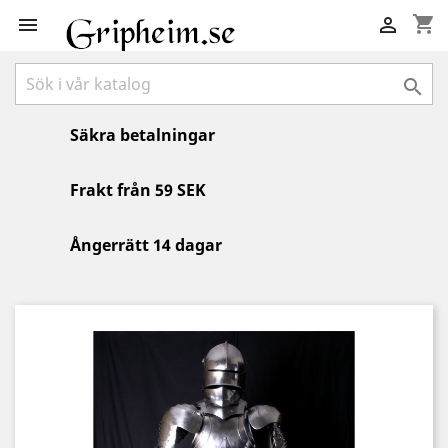
shopping_cart



Säkra betalningar
Frakt från 59 SEK
Ångerrätt 14 dagar