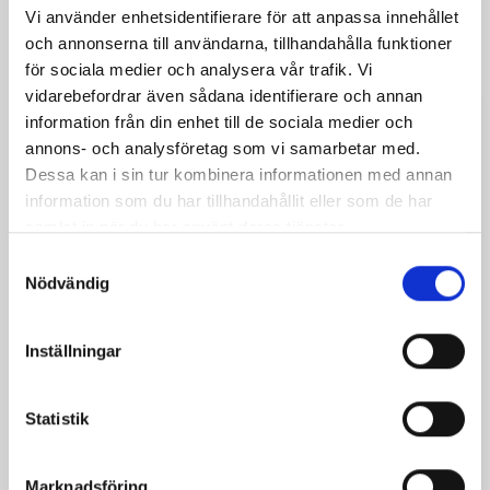
Vi använder enhetsidentifierare för att anpassa innehållet
Ångerrätt 14 dagar
och annonserna till användarna, tillhandahålla funktioner
för sociala medier och analysera vår trafik. Vi
vidarebefordrar även sådana identifierare och annan
information från din enhet till de sociala medier och
Beskrivning
Produktdetaljer
annons- och analysföretag som vi samarbetar med.
Dessa kan i sin tur kombinera informationen med annan
Gotisk helrustning.
information som du har tillhandahållit eller som de har
samlat in när du har använt deras tjänster.
Detta är en mycket dekorativ rekonstruktion av en
tysk rustning från slutet av 1400-talet.
Samtyckesval
Nödvändig
Den är handgjord av stålplåt.
Alla bitar är ledade, så den är bärbar.
Inställningar
Här erbjuder vi en standardiserad storlek för män i
genomsnitt och en
längd av ca 1,75 m till 1,80 m. Men justerbara
remmar och spännen är
Statistik
nitade till de viktiga delarna. (Vi medger att
spännena skulle kunna ersättas av mer autentiska
sådana.) Så det är möjligt att justera rustning till din
Marknadsföring