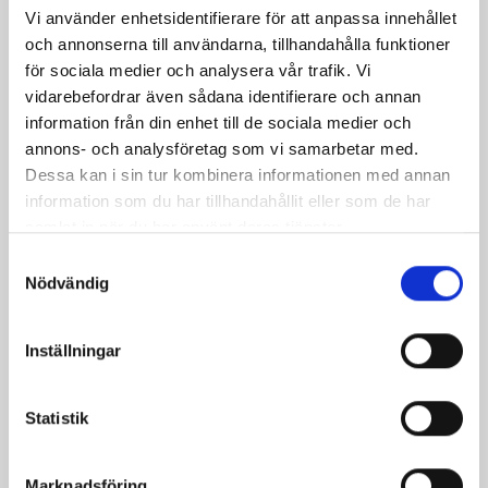
Vi använder enhetsidentifierare för att anpassa innehållet
och annonserna till användarna, tillhandahålla funktioner
för sociala medier och analysera vår trafik. Vi
RFB Veteran Armskenor
vidarebefordrar även sådana identifierare och annan
Pris
469,00 kr
information från din enhet till de sociala medier och
annons- och analysföretag som vi samarbetar med.
Dessa kan i sin tur kombinera informationen med annan
information som du har tillhandahållit eller som de har
Kunder som köpt denna produkt köpte
samlat in när du har använt deras tjänster.
också:
Samtyckesval
Nödvändig
Inställningar
Statistik
Marknadsföring