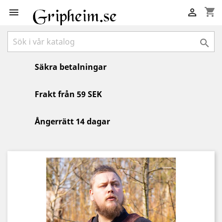
shopping_cart



Säkra betalningar
Frakt från 59 SEK
Ångerrätt 14 dagar