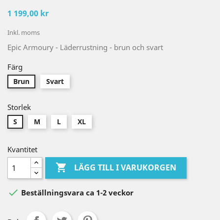
1 199,00 kr
Inkl. moms
Epic Armoury - Läderrustning - brun och svart
Färg
Brun
Svart
Storlek
S
M
L
XL
Kvantitet

LÄGG TILL I VARUKORGEN

Beställningsvara ca 1-2 veckor