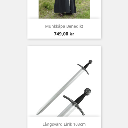
Munkkåpa Benedikt
Pris
749,00 kr
Långsvärd Eirik 103cm