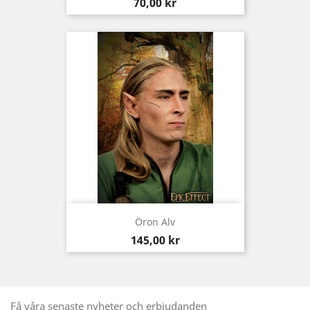
Pris
70,00 kr
Öron Alv
Pris
145,00 kr
Få våra senaste nyheter och erbjudanden