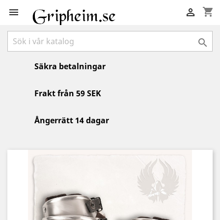
shopping_cart



Säkra betalningar
Frakt från 59 SEK
Ångerrätt 14 dagar