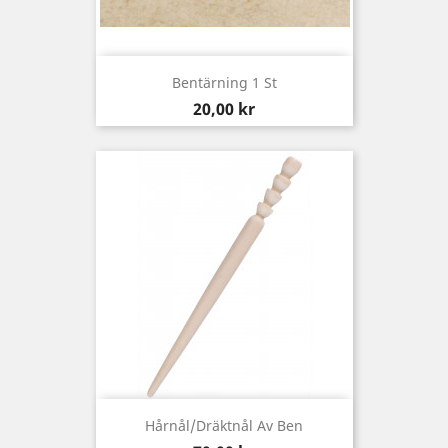
Bentärning 1 St
Pris
20,00 kr
Hårnål/dräktnål Av Ben