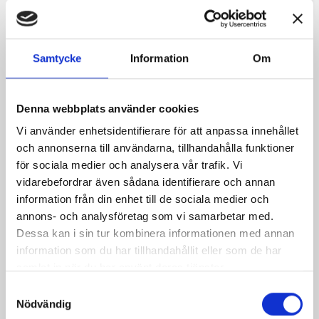
Kunder som köpt denna produkt köpte
Samtycke
Information
Om
också:
Denna webbplats använder cookies
Vi använder enhetsidentifierare för att anpassa innehållet
och annonserna till användarna, tillhandahålla funktioner
för sociala medier och analysera vår trafik. Vi
vidarebefordrar även sådana identifierare och annan
information från din enhet till de sociala medier och
annons- och analysföretag som vi samarbetar med.
Dessa kan i sin tur kombinera informationen med annan
information som du har tillhandahållit eller som de har
samlat in när du har använt deras tjänster.
Smink Vattenbaserat
Samtyckesval
Pris
179,00 kr
Nödvändig