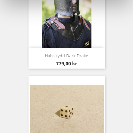
Halsskydd Dark Drake
Pris
779,00 kr