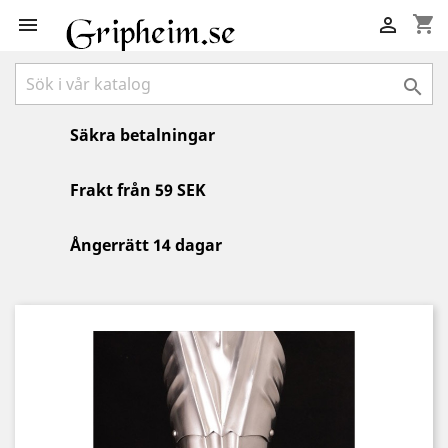
shopping_cart



Säkra betalningar
Frakt från 59 SEK
Ångerrätt 14 dagar