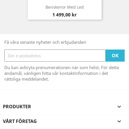
Benskenor Med Led
Pris
1 499,00 kr
Få våra senaste nyheter och erbjudanden
Du kan avbryta prenumerationen när som helst. För detta
ändamål, vänligen hitta vår kontaktinformation i det
rättsliga meddelandet.
PRODUKTER

VÅRT FÖRETAG
