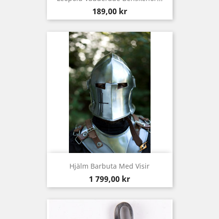
Pris
189,00 kr
Hjälm Barbuta Med Visir
Pris
1 799,00 kr