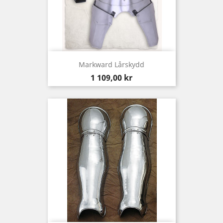
Markward Lårskydd
Pris
1 109,00 kr