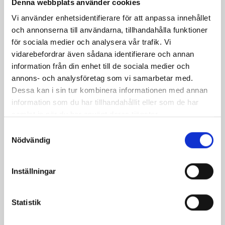
Denna webbplats använder cookies
Vi använder enhetsidentifierare för att anpassa innehållet
och annonserna till användarna, tillhandahålla funktioner
för sociala medier och analysera vår trafik. Vi
vidarebefordrar även sådana identifierare och annan
information från din enhet till de sociala medier och
annons- och analysföretag som vi samarbetar med.
Dessa kan i sin tur kombinera informationen med annan
information som du har tillhandahållit eller som de har
Edward Benskenor
samlat in när du har använt deras tjänster.
Pris
689,00 kr
Samtyckesval
Nödvändig
Inställningar
Statistik