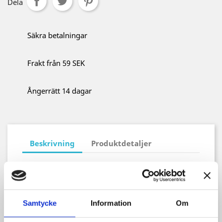
Dela
Säkra betalningar
Frakt från 59 SEK
Ångerrätt 14 dagar
Beskrivning
Produktdetaljer
Vadderad kort ärm till tex gambesonväst.
Material: Bomull, polyesterfyllning
Samtycke
Information
Om
S/M: Längd 25 cm, inre 13 cm, Bredd 22 cm
L/XL: Längd 30 cm, inre 17 cm, bredd 26 cm