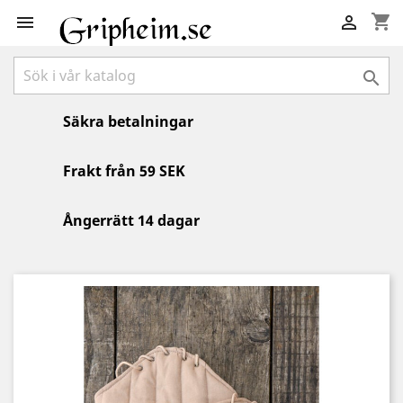
shopping_cart



Säkra betalningar
Frakt från 59 SEK
Ångerrätt 14 dagar