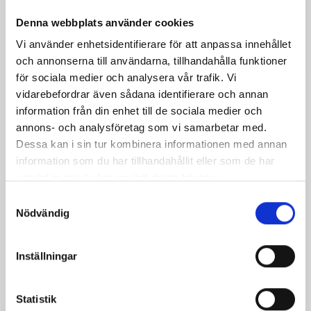
Denna webbplats använder cookies
XXL/3XL/4XL : Längd 35 cm, inre 22 cm, bredd 27,5
cm
Vi använder enhetsidentifierare för att anpassa innehållet
och annonserna till användarna, tillhandahålla funktioner
DU KANSKE OCKSÅ GILLAR
för sociala medier och analysera vår trafik. Vi
vidarebefordrar även sådana identifierare och annan
information från din enhet till de sociala medier och
annons- och analysföretag som vi samarbetar med.
Dessa kan i sin tur kombinera informationen med annan
information som du har tillhandahållit eller som de har
samlat in när du har använt deras tjänster.
Samtyckesval
Nödvändig
Inställningar
Gambeson Warrior
Pris
1 430,00 kr
Statistik