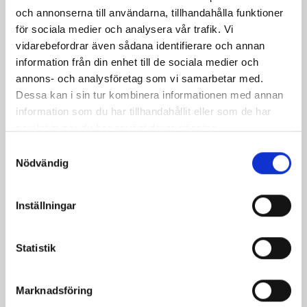
och annonserna till användarna, tillhandahålla funktioner
för sociala medier och analysera vår trafik. Vi
vidarebefordrar även sådana identifierare och annan
information från din enhet till de sociala medier och
annons- och analysföretag som vi samarbetar med.
Träsked 20cm
Dessa kan i sin tur kombinera informationen med annan
Pris
35,00 kr
information som du har tillhandahållit eller som de har
samlat in när du har använt deras tjänster.
Samtyckesval
Nödvändig
Inställningar
Statistik
Marknadsföring