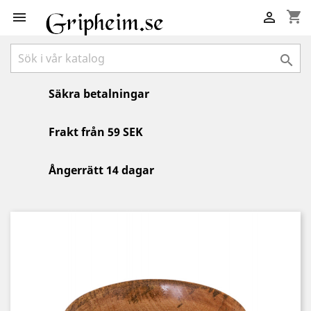
shopping_cart



Säkra betalningar
Frakt från 59 SEK
Ångerrätt 14 dagar