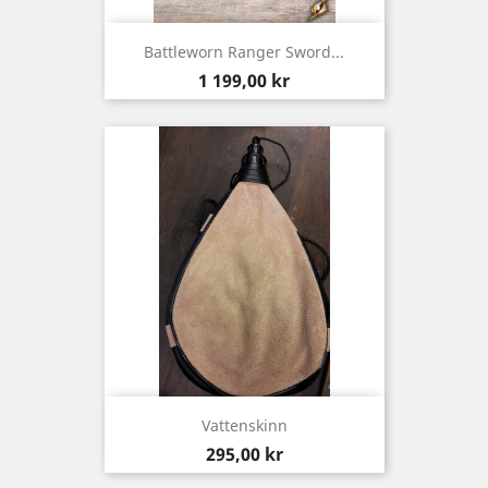
Battleworn Ranger Sword...
Pris
1 199,00 kr
Vattenskinn
Pris
295,00 kr