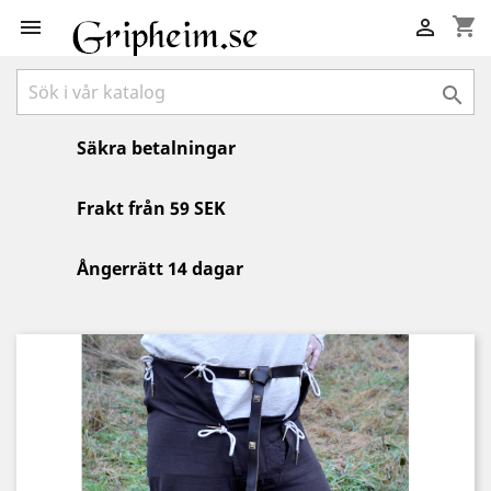
shopping_cart



Säkra betalningar
Frakt från 59 SEK
Ångerrätt 14 dagar