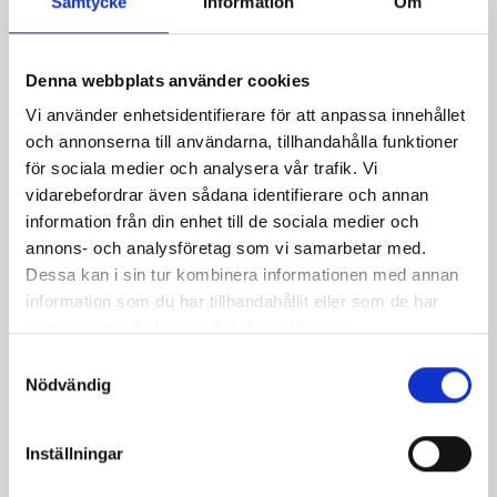
Samtycke
Information
Om
499,00 kr
Inkl. moms
Denna webbplats använder cookies
Vi använder enhetsidentifierare för att anpassa innehållet
Storlek
och annonserna till användarna, tillhandahålla funktioner
M
för sociala medier och analysera vår trafik. Vi
vidarebefordrar även sådana identifierare och annan
Kvantitet
information från din enhet till de sociala medier och
annons- och analysföretag som vi samarbetar med.

LÄGG TILL I VARUKORGEN
Dessa kan i sin tur kombinera informationen med annan
information som du har tillhandahållit eller som de har

Beställningsvara ca 1-2 veckor
samlat in när du har använt deras tjänster.
Samtyckesval
Dela
Nödvändig
Säkra betalningar
Inställningar