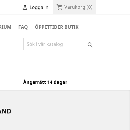
shopping_cart

Varukorg
(0)
Logga in
RIUM
FAQ
ÖPPETTIDER BUTIK

Ångerrätt 14 dagar
AND