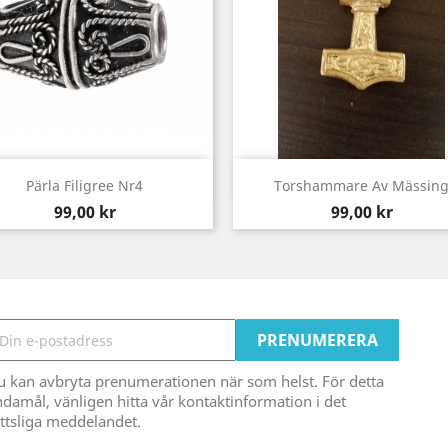
Snabbvy
Snabbvy


Pärla Filigree Nr4
Torshammare Av Mässin
Pris
Pris
99,00 kr
99,00 kr
u kan avbryta prenumerationen när som helst. För detta
damål, vänligen hitta vår kontaktinformation i det
ttsliga meddelandet.