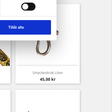
Tillåt alla
Snabbvy

Smyckeskrok Liten
Pris
45,00 kr