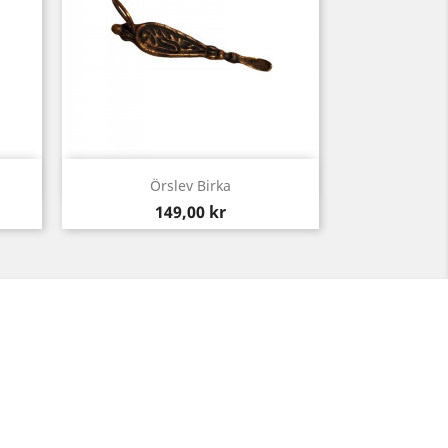
Snabbvy

g
Örslev Birka
Pris
149,00 kr