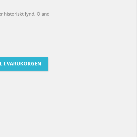
er historiskt fynd, Öland
LL I VARUKORGEN