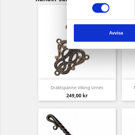
Avvisa
Snabbvy

Dräktspänne Viking Urnes
Pris
249,00 kr