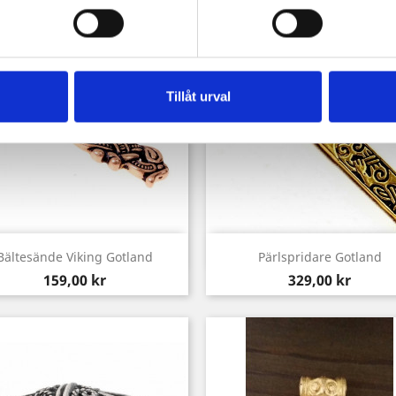
Tillåt urval
Snabbvy
Snabbvy


Bältesände Viking Gotland
Pärlspridare Gotland
Pris
Pris
159,00 kr
329,00 kr