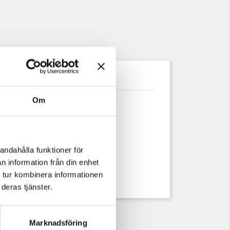
uktdetaljer
Om
erpläterad brons
riginal efter fynd på Öland.
andahålla funktioner för
n information från din enhet
 tur kombinera informationen
deras tjänster.
Marknadsföring