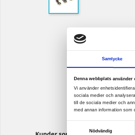
Samtycke
Denna webbplats använder 
Vi använder enhetsidentifierar
sociala medier och analysera 
till de sociala medier och a
med annan information som du 
Samtyckesval
Nödvändig
Kunder som köpt denna produkt 