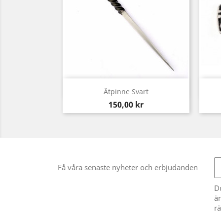
Snabbvy

Ätpinne Svart
Pris
150,00 kr
Få våra senaste nyheter och erbjudanden
D
än
rä