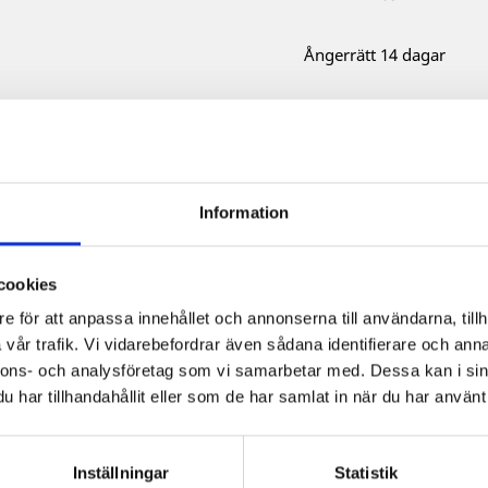
Ångerrätt 14 dagar
Beskrivning
Prod
Information
Produktinformation:
Mått: 3,7 x 3,7 cm
cookies
Material: brons eller silv
Baserat på ett historiskt o
e för att anpassa innehållet och annonserna till användarna, tillh
vår trafik. Vi vidarebefordrar även sådana identifierare och anna
Säljs i par.
nnons- och analysföretag som vi samarbetar med. Dessa kan i sin
har tillhandahållit eller som de har samlat in när du har använt 
Inställningar
Statistik
köpte också: