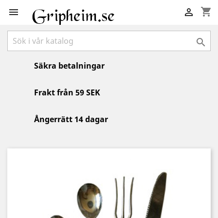
shopping_cart



Säkra betalningar
Frakt från 59 SEK
Ångerrätt 14 dagar