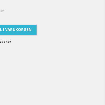
ter
LL I VARUKORGEN
 veckor