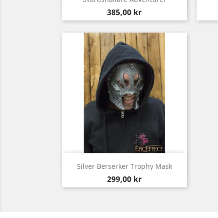
Pris
385,00 kr
Snabbvy

Silver Berserker Trophy Mask
Pris
299,00 kr