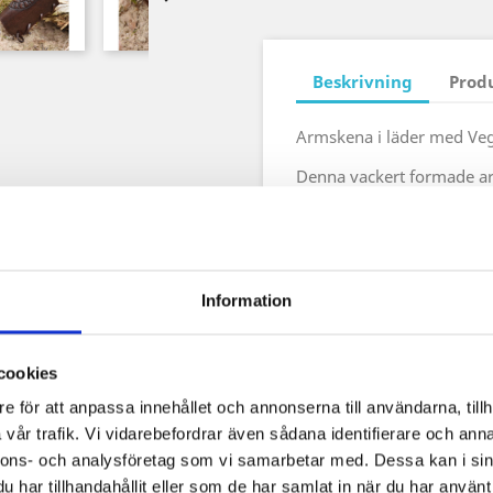
Beskrivning
Prod
Armskena i läder med Vegv
Denna vackert formade arm
läder och dekorerad med e
och kanterna är polerade oc
karakteristiska look.
Detaljer:
Information
- Material: ca. 3 mm tjock
- Bredd: ca. 22 cm
cookies
- Höjd: ca. 21 cm
e för att anpassa innehållet och annonserna till användarna, tillh
vår trafik. Vi vidarebefordrar även sådana identifierare och anna
- Vikt: ca. 0,1 kg
nnons- och analysföretag som vi samarbetar med. Dessa kan i sin
Observera att läder är en 
har tillhandahållit eller som de har samlat in när du har använt 