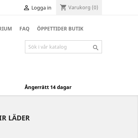
shopping_cart

Varukorg
(0)
Logga in
RIUM
FAQ
ÖPPETTIDER BUTIK

Ångerrätt 14 dagar
IR LÄDER