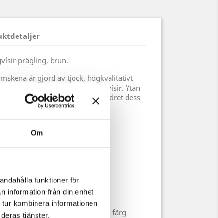
uktdetaljer
ísir-prägling, brun.
skena är gjord av tjock, högkvalitativt
n detaljerad prägling av en vegvísir. Ytan
h får en ljus finish, vilket ger lädret dess
Om
 kohud, vegetabiliskt garvad
andahålla funktioner för
n information från din enhet
 tur kombinera informationen
naturprodukt och att variationer i färg
deras tjänster.