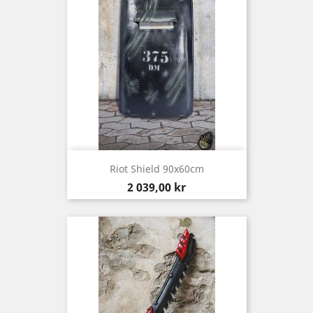
Riot Shield 90x60cm
Pris
2 039,00 kr