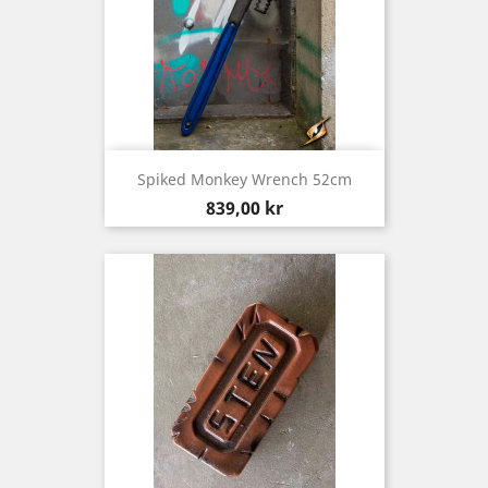
Spiked Monkey Wrench 52cm
Pris
839,00 kr