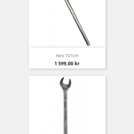
Neo 107cm
Pris
1 599,00 kr