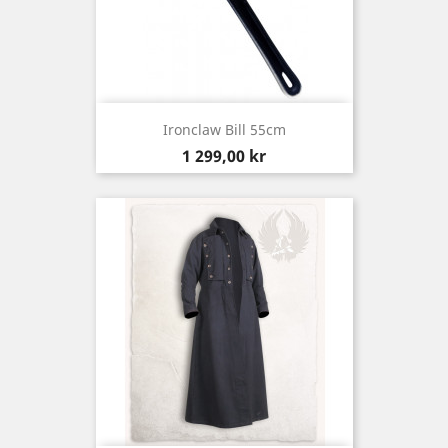
Ironclaw Bill 55cm
Pris
1 299,00 kr