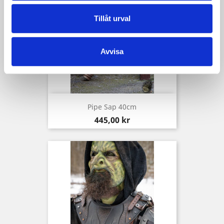
Tillåt urval
Avvisa
Pipe Sap 40cm
Pris
445,00 kr