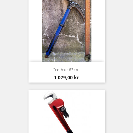
Ice Axe 63cm
Pris
1 079,00 kr