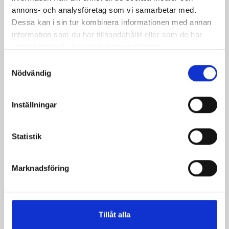
Pris
659,00 kr
annons- och analysföretag som vi samarbetar med.
Dessa kan i sin tur kombinera informationen med annan
information som du har tillhandahållit eller som de har
samlat in när du har använt deras tjänster.
Samtyckesval
Nödvändig
Inställningar
Statistik
Pipe Hammer 65cm
Marknadsföring
Pris
1 079,00 kr
Tillåt alla