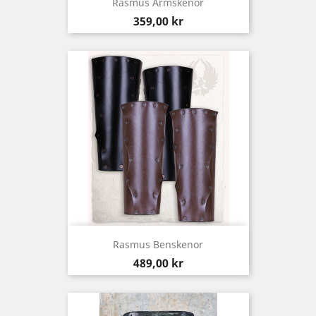
Rasmus Armskenor
Pris
359,00 kr
Rasmus Benskenor
Pris
489,00 kr