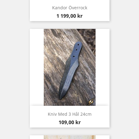
Kandor Överrock
Pris
1 199,00 kr
Kniv Med 3 Hål 24cm
Pris
109,00 kr