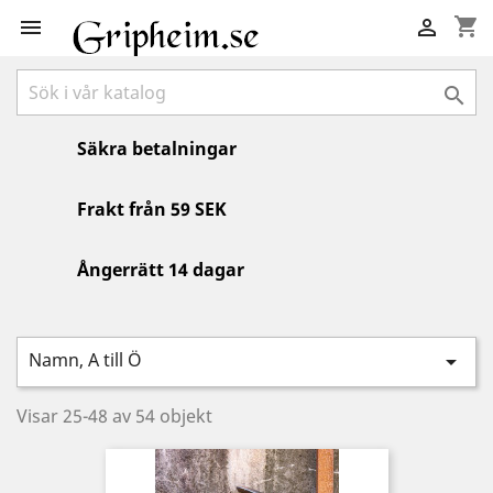
shopping_cart



Säkra betalningar
Frakt från 59 SEK
Ångerrätt 14 dagar
Namn, A till Ö

Visar 25-48 av 54 objekt