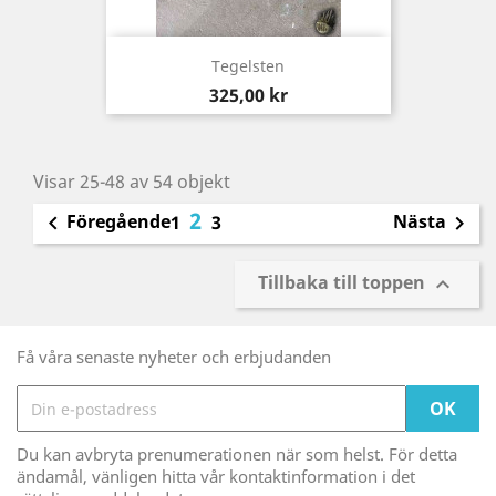
Tegelsten
Pris
325,00 kr
Visar 25-48 av 54 objekt
2
Föregående
Nästa

1
3

Tillbaka till toppen

Få våra senaste nyheter och erbjudanden
Du kan avbryta prenumerationen när som helst. För detta
ändamål, vänligen hitta vår kontaktinformation i det