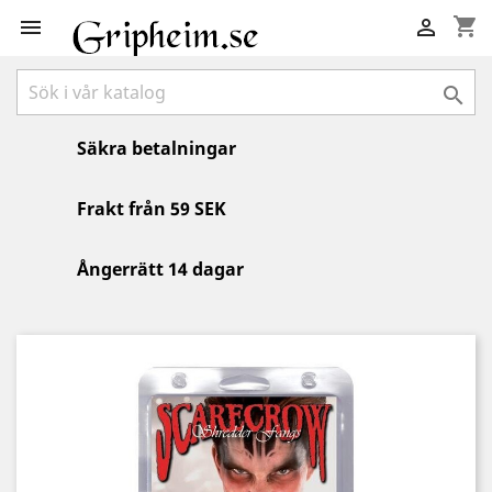
shopping_cart



Säkra betalningar
Frakt från 59 SEK
Ångerrätt 14 dagar