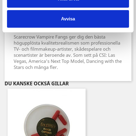
extra redskap och inget kokande vatten behövs.
När de väl är anpassade passar huggtänderna med
en unik form av din tand inuti som gör att du kan
Avvisa
knäppa på eller av dem, snabbt och enkelt (ingen
termoplastisk delplatta runt intilliggande tänder).
Scarecrow Vampire Fangs ger dig den bästa
högupplösta kvalitetsrealismen som professionella
TV- och filmmakeup-artister, skådespelare och
scenartister är beroende av. Som sett på CSI: Las
Vegas, America's Next Top Model, Dancing with the
Stars och många fler.
DU KANSKE OCKSÅ GILLAR