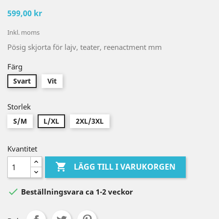
599,00 kr
Inkl. moms
Pösig skjorta för lajv, teater, reenactment mm
Färg
Svart
Vit
Storlek
S/M
L/XL
2XL/3XL
Kvantitet

LÄGG TILL I VARUKORGEN

Beställningsvara ca 1-2 veckor