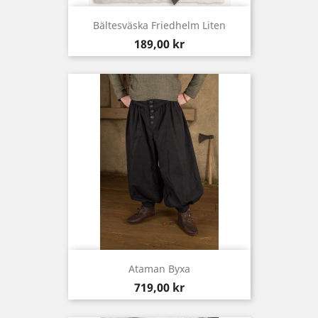
Bältesväska Friedhelm Liten
Pris
189,00 kr
Ataman Byxa
Pris
719,00 kr