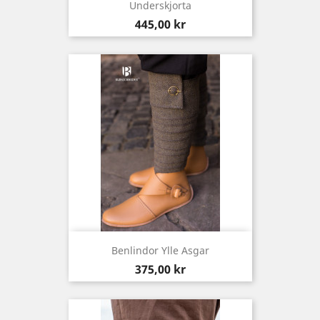
Underskjorta
Pris
445,00 kr
Benlindor Ylle Asgar
Pris
375,00 kr