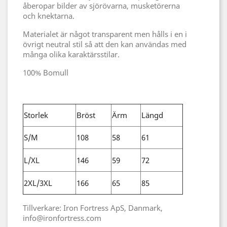
åberopar bilder av sjörövarna, musketörerna
och knektarna.
Materialet är något transparent men hålls i en i
övrigt neutral stil så att den kan användas med
många olika karaktärsstilar.
100% Bomull
Storlek
Bröst
Ärm
Längd
S/M
108
58
61
L/XL
146
59
72
2XL/3XL
166
65
85
Tillverkare: Iron Fortress ApS, Danmark,
info@ironfortress.com