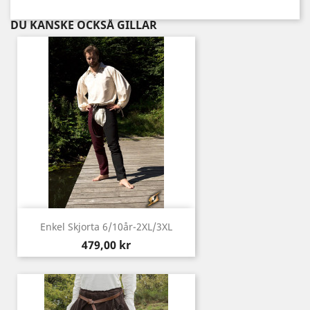
DU KANSKE OCKSÅ GILLAR
Enkel Skjorta 6/10år-2XL/3XL
Pris
479,00 kr