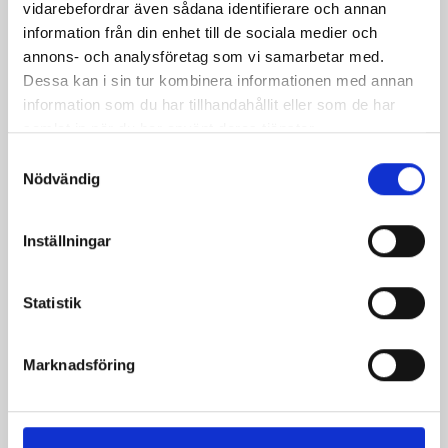
vidarebefordrar även sådana identifierare och annan
information från din enhet till de sociala medier och
annons- och analysföretag som vi samarbetar med.
Dessa kan i sin tur kombinera informationen med annan
information som du har tillhandahållit eller som de har
Brokor
samlat in när du har använt deras tjänster.
Pris
359,00 kr
Samtyckesval
Nödvändig
Kunder som köpt denna produkt köpte
Inställningar
också:
Statistik
Marknadsföring