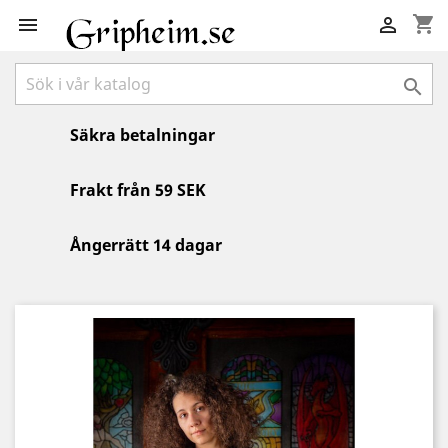
shopping_cart



Säkra betalningar
Frakt från 59 SEK
Ångerrätt 14 dagar