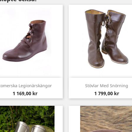
Snabbvy
Snabbvy


Romerska Legionärskängor
Stövlar Med Snörning
Pris
Pris
1 169,00 kr
1 799,00 kr