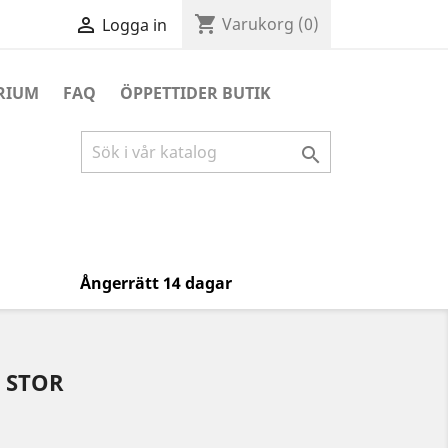
shopping_cart

Varukorg
(0)
Logga in
RIUM
FAQ
ÖPPETTIDER BUTIK

Ångerrätt 14 dagar
 STOR