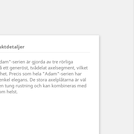
uktdetaljer
dam"-serien är gjorda av tre rörliga
 ett generöst, tvådelat axelsegment, vilket
rihet. Precis som hela "Adam"-serien har
nkel elegans. De stora axelplåtarna är väl
en tung rustning och kan kombineras med
om helst.