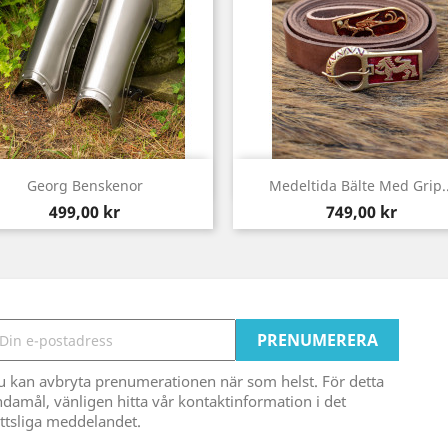
Snabbvy
Snabbvy


Georg Benskenor
Medeltida Bälte Med Grip..
Pris
Pris
499,00 kr
749,00 kr
u kan avbryta prenumerationen när som helst. För detta
damål, vänligen hitta vår kontaktinformation i det
ttsliga meddelandet.