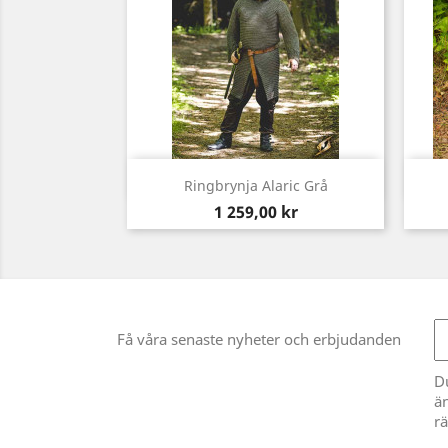
Snabbvy

Ringbrynja Alaric Grå
Pris
1 259,00 kr
Få våra senaste nyheter och erbjudanden
D
än
rä