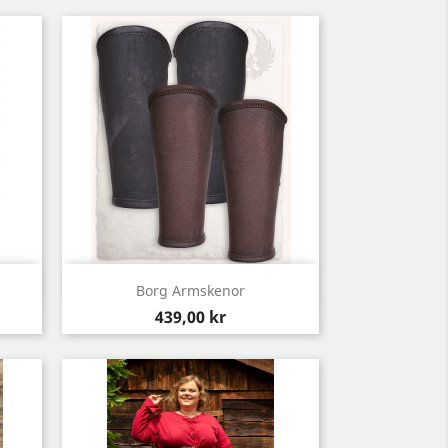
Snabbvy

Borg Armskenor
Pris
439,00 kr