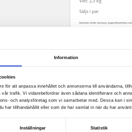
Vikt: 2,3 kg
Säljs i par
Mytholon GmbH, Germany, support@mytholon.co
Information
cookies
e för att anpassa innehållet och annonserna till användarna, tillh
vår trafik. Vi vidarebefordrar även sådana identifierare och anna
nnons- och analysföretag som vi samarbetar med. Dessa kan i sin
har tillhandahållit eller som de har samlat in när du har använt 
Snabbvy
Snabbvy


Adam Armskenor
Adam Benskenor
Inställningar
Statistik