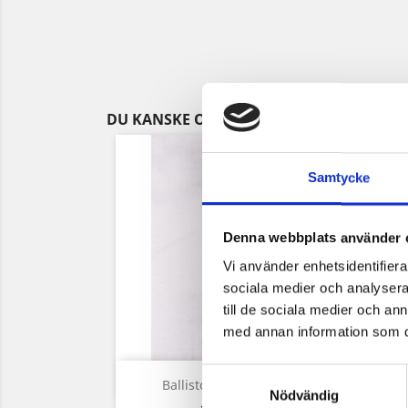
DU KANSKE OCKSÅ GILLAR
Samtycke
Denna webbplats använder 
Vi använder enhetsidentifierar
sociala medier och analysera 
till de sociala medier och a
med annan information som du 
Samtyckesval
Snabbvy

Ballistol Universalolja...
Nödvändig