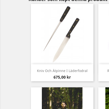
Snabbvy

Kniv Och Ätpinne I Läderfodral
Pris
675,00 kr