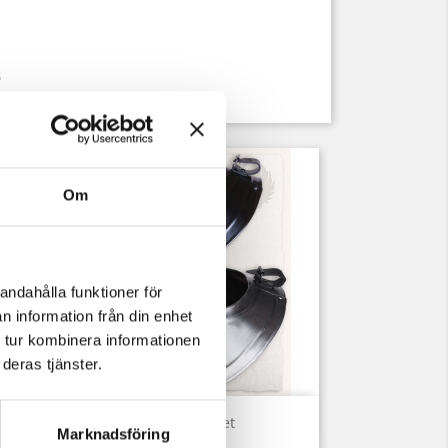
m
Om
andahålla funktioner för
n information från din enhet
 tur kombinera informationen
deras tjänster.
Snabbvy

Adam Gorget
Marknadsföring