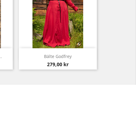
Snabbvy

.
Bälte Godfrey
Pris
279,00 kr