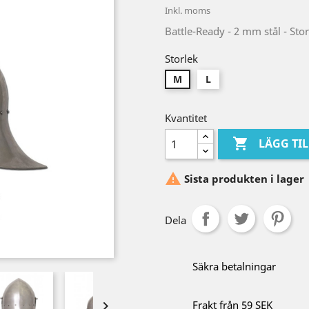
Inkl. moms
Battle-Ready - 2 mm stål - Stor
Storlek
M
L
Kvantitet

LÄGG TI

Sista produkten i lager
Dela
Säkra betalningar

Frakt från 59 SEK