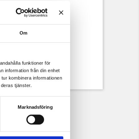
läder hakrem
vudomfång upp till 64 cm
Om
ka): ca.. 23,5 cm
): ca.. 20 cm
läder hakrem
andahålla funktioner för
n information från din enhet
ERTH® product
 tur kombinera informationen
deras tjänster.
Marknadsföring