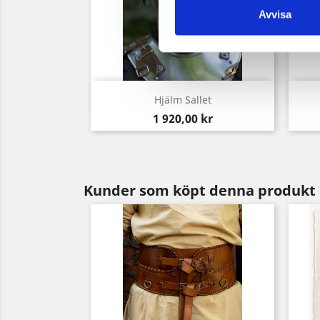
Avvisa
Snabbvy

Hjälm Sallet
Pris
1 920,00 kr
Kunder som köpt denna produkt 