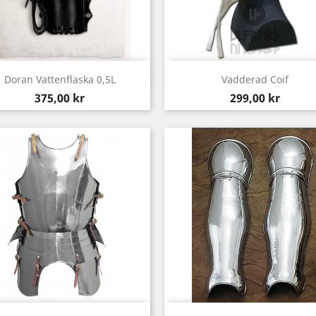
Snabbvy
Snabbvy


Doran Vattenflaska 0,5L
Vadderad Coif
Pris
Pris
375,00 kr
299,00 kr