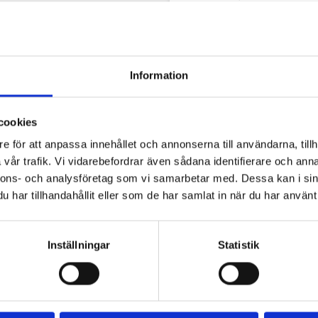
- Nitat vadderat tyg och 
- Vikt: ca. 3,5 kg
Storlek L:
- Storlek: lämplig för hu
Information
långväga (fram och tillba
kort avstånd (öra till öra
- Material: 2 mm stål
cookies
-
Nitat vadderat tyg och 
e för att anpassa innehållet och annonserna till användarna, tillh
- Vikt: ca.. 3,7 kg
vår trafik. Vi vidarebefordrar även sådana identifierare och anna
This is an original ULFB
nnons- och analysföretag som vi samarbetar med. Dessa kan i sin
har tillhandahållit eller som de har samlat in när du har använt 
Inställningar
Statistik