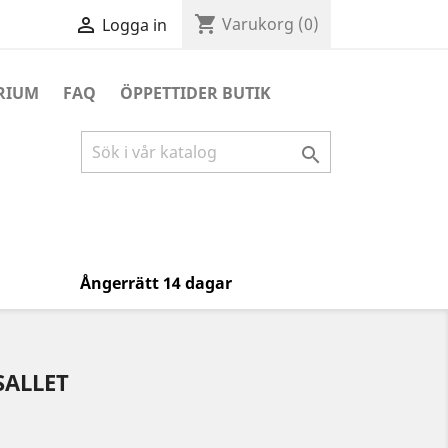
shopping_cart

Varukorg
(0)
Logga in
RIUM
FAQ
ÖPPETTIDER BUTIK

Ångerrätt 14 dagar
SALLET