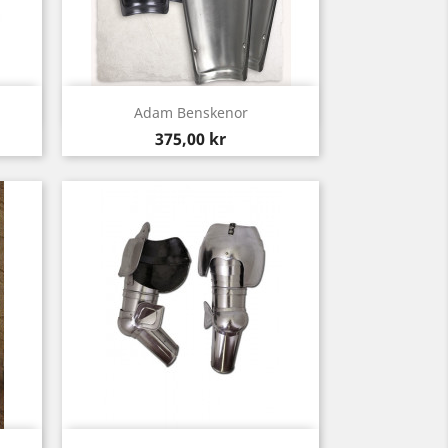
Snabbvy

Adam Benskenor
Pris
375,00 kr