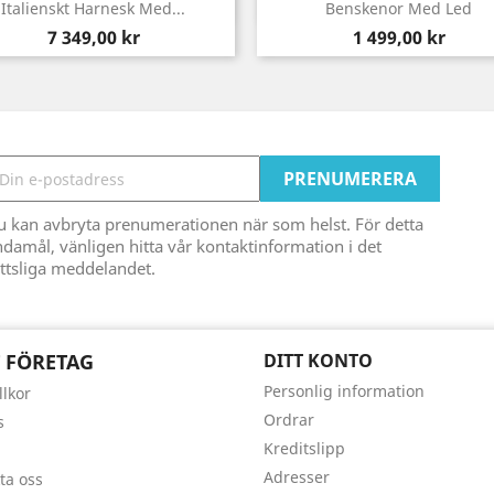
Snabbvy
Snabbvy


Italienskt Harnesk Med...
Benskenor Med Led
Pris
Pris
7 349,00 kr
1 499,00 kr
u kan avbryta prenumerationen när som helst. För detta
damål, vänligen hitta vår kontaktinformation i det
ttsliga meddelandet.
 FÖRETAG
DITT KONTO
Personlig information
llkor
Ordrar
s
Kreditslipp
Adresser
ta oss