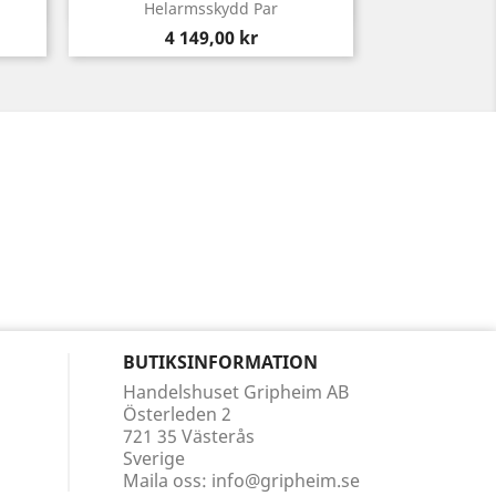
Snabbvy

Helarmsskydd Par
Pris
4 149,00 kr
BUTIKSINFORMATION
Handelshuset Gripheim AB
Österleden 2
721 35 Västerås
Sverige
Maila oss:
info@gripheim.se