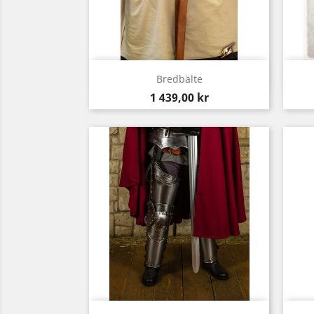
Snabbvy

Bredbälte
Pris
1 439,00 kr