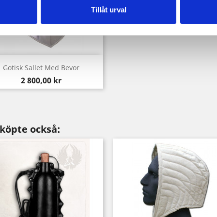
Tillåt urval
Snabbvy

Gotisk Sallet Med Bevor
Pris
2 800,00 kr
köpte också: