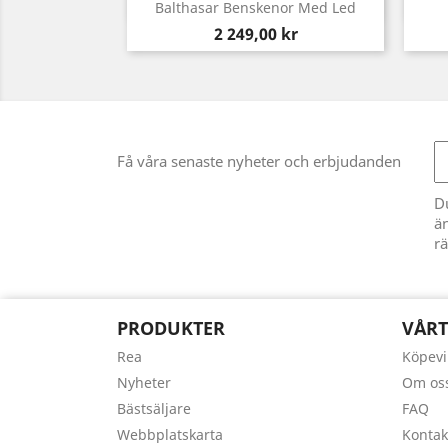
Snabbvy

Balthasar Benskenor Med Led
Pris
2 249,00 kr
Få våra senaste nyheter och erbjudanden
D
än
rä
PRODUKTER
VÅRT
Rea
Köpevi
Nyheter
Om os
Bästsäljare
FAQ
Webbplatskarta
Kontak