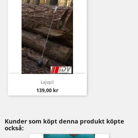
Lajvpil
Pris
139,00 kr
Kunder som köpt denna produkt köpte
också: