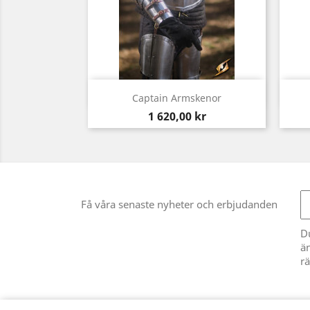
Snabbvy

Captain Armskenor
Pris
1 620,00 kr
Få våra senaste nyheter och erbjudanden
D
än
rä