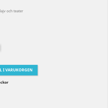
ajv och teater
LL I VARUKORGEN
eckor