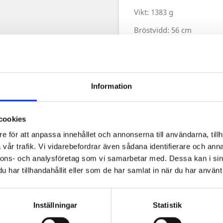
Vikt: 1383 g
Bröstvidd: 56 cm
Längd:40 cm
Midjevidd:51 cm
Ärmhålsvidd:21 cm
Information
Bröstvidd:58 cm
Längd:41 cm
cookies
e för att anpassa innehållet och annonserna till användarna, tillh
Remlängd:23 cm
vår trafik. Vi vidarebefordrar även sådana identifierare och anna
Remvidd:1,2 cm
nnons- och analysföretag som vi samarbetar med. Dessa kan i sin
har tillhandahållit eller som de har samlat in när du har använt 
Midjevidd:59 cm
L/XL
Inställningar
Statistik
Vikt:2039 g