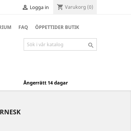
shopping_cart

Varukorg
(0)
Logga in
RIUM
FAQ
ÖPPETTIDER BUTIK

Ångerrätt 14 dagar
ARNESK