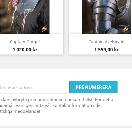
Snabbvy
Snabbvy


Captain Gorget
Captain Axelskydd
Pris
Pris
1 020,00 kr
1 559,00 kr
u kan avbryta prenumerationen när som helst. För detta
damål, vänligen hitta vår kontaktinformation i det
ttsliga meddelandet.