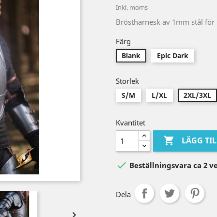
Inkl. moms
Bröstharnesk av 1mm stål för l
Färg
Blank
Epic Dark
Storlek
S/M
L/XL
2XL/3XL
Kvantitet

LÄGG TI

Beställningsvara ca 2 v
Dela
