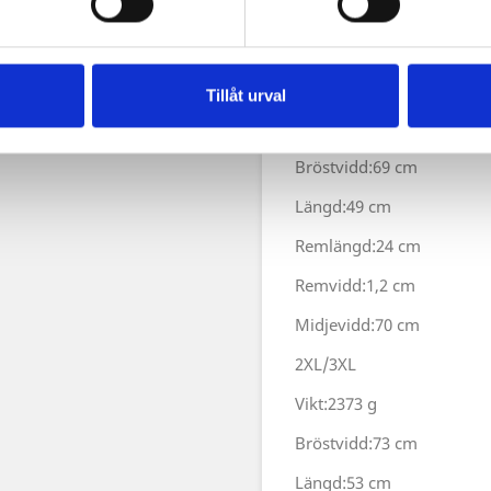
Bröstvidd:65 cm
Längd:49 cm
Midjevidd:60 cm
Tillåt urval
Ärmhålsvidd:22 cm
Bröstvidd:69 cm
Längd:49 cm
Remlängd:24 cm
Remvidd:1,2 cm
Midjevidd:70 cm
2XL/3XL
Vikt:2373 g
Bröstvidd:73 cm
Längd:53 cm