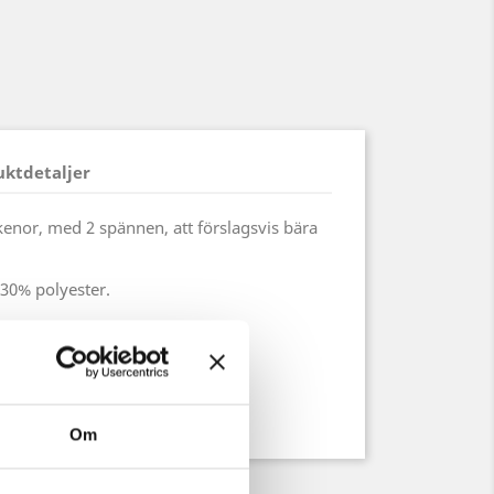
uktdetaljer
enor, med 2 spännen, att förslagsvis bära
 30% polyester
.
spännen
Om