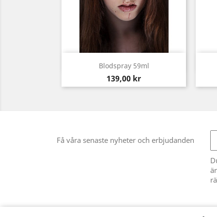
Snabbvy

Blodspray 59ml
Pris
139,00 kr
Få våra senaste nyheter och erbjudanden
D
än
rä