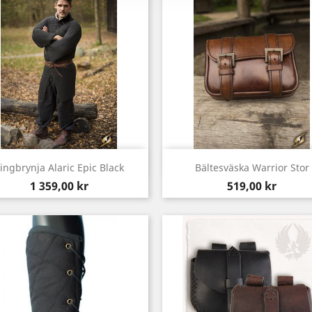
Snabbvy
Snabbvy


ingbrynja Alaric Epic Black
Bältesväska Warrior Stor
Pris
Pris
1 359,00 kr
519,00 kr