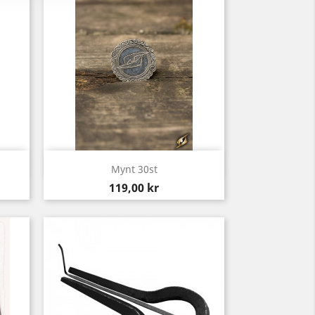
Snabbvy

Mynt 30st
Pris
119,00 kr