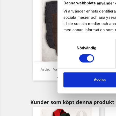
Denna webbplats använder 
Vi använder enhetsidentifierar
sociala medier och analysera 
till de sociala medier och a
med annan information som du 
Samtyckesval
Nödvändig
Snabbvy

Arthur Vadderade Armskenor
A
Pris
315,00 kr
Avvisa
Kunder som köpt denna produkt 