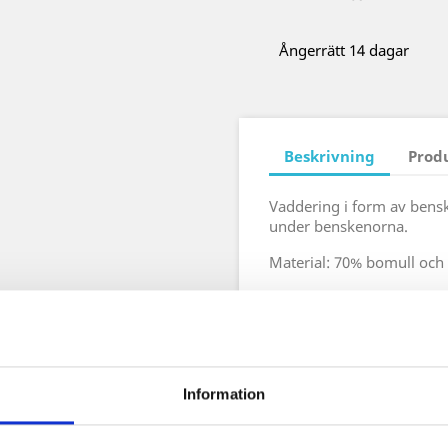
Ångerrätt 14 dagar
Beskrivning
Prod
Vaddering i form av bensk
under benskenorna.
Material: 70% bomull och
Färger: brun och svart
.
Antal: 2 st.
Storlek: Justerbara med 
Information