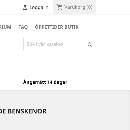
shopping_cart

Varukorg
(0)
Logga in
RIUM
FAQ
ÖPPETTIDER BUTIK

Ångerrätt 14 dagar
DE BENSKENOR