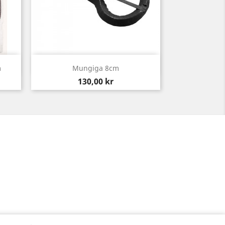
Snabbvy

m
Mungiga 8cm
Pris
130,00 kr