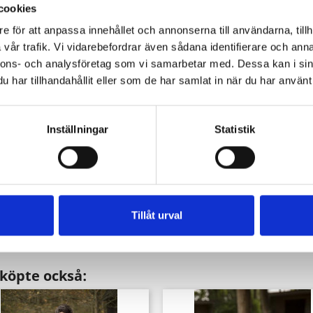
cookies
e för att anpassa innehållet och annonserna till användarna, tillh
vår trafik. Vi vidarebefordrar även sådana identifierare och anna
nnons- och analysföretag som vi samarbetar med. Dessa kan i sin
har tillhandahållit eller som de har samlat in när du har använt 
Inställningar
Statistik
Snabbvy

rthur Gambeson Set Canvas
Pris
1 889,00 kr
Tillåt urval
köpte också: