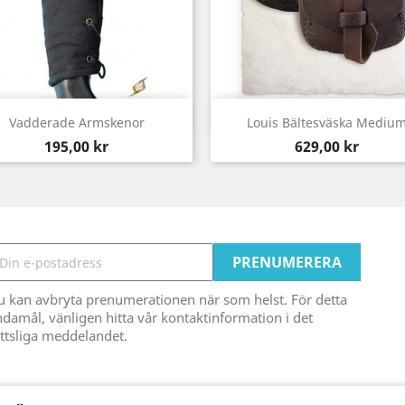
Snabbvy
Snabbvy


Vadderade Armskenor
Louis Bältesväska Mediu
Pris
Pris
195,00 kr
629,00 kr
u kan avbryta prenumerationen när som helst. För detta
damål, vänligen hitta vår kontaktinformation i det
ttsliga meddelandet.