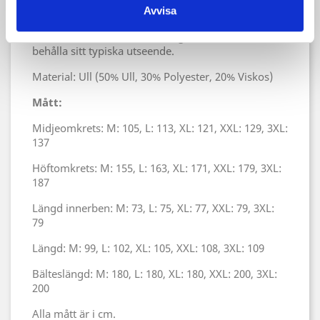
dem. Rus byxor är skurna för att falla brett upptill
Avvisa
och sitta nära vaden, så de kan bäras med klassiska
benlindor, benskenor eller höga stövlar och ändå
behålla sitt typiska utseende.
Material: Ull (50% Ull, 30% Polyester, 20% Viskos)
Mått:
Midjeomkrets: M: 105, L: 113, XL: 121, XXL: 129, 3XL:
137
Höftomkrets: M: 155, L: 163, XL: 171, XXL: 179, 3XL:
187
Längd innerben: M: 73, L: 75, XL: 77, XXL: 79, 3XL:
79
Längd: M: 99, L: 102, XL: 105, XXL: 108, 3XL: 109
Bälteslängd: M: 180, L: 180, XL: 180, XXL: 200, 3XL:
200
Alla mått är i cm.