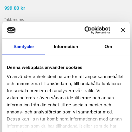
999,00 kr
Inkl. moms
Byxor av ylle för lajv, historiskt återskapande, teater
Färg
Samtycke
Information
Om
Grå
Sand
Storlek
Denna webbplats använder cookies
M
L
XL
XXL
3XL
Vi använder enhetsidentifierare för att anpassa innehållet
och annonserna till användarna, tillhandahålla funktioner
Kvantitet
för sociala medier och analysera vår trafik. Vi
vidarebefordrar även sådana identifierare och annan

LÄGG TILL I VARUKORGEN
information från din enhet till de sociala medier och
annons- och analysföretag som vi samarbetar med.

Sista produkten i lager
Dessa kan i sin tur kombinera informationen med annan
information som du har tillhandahållit eller som de har