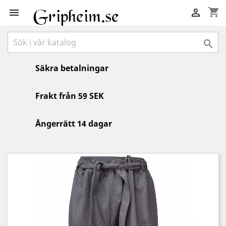
shopping_cart



Säkra betalningar
Frakt från 59 SEK
Ångerrätt 14 dagar