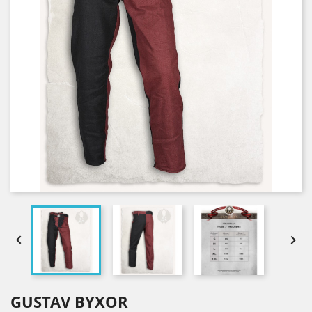


GUSTAV BYXOR