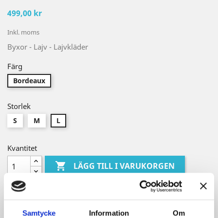
499,00 kr
Inkl. moms
Byxor - Lajv - Lajvkläder
Färg
Bordeaux
Storlek
S
M
L
Kvantitet

LÄGG TILL I VARUKORGEN

Beställningsvara ca 1-2 veckor
Samtycke
Information
Om