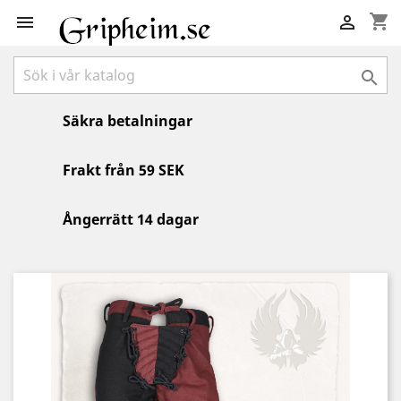
shopping_cart



Säkra betalningar
Frakt från 59 SEK
Ångerrätt 14 dagar