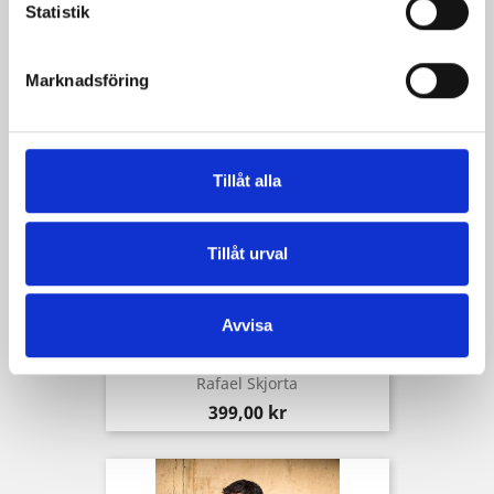
Statistik
Kunder som köpt denna produkt köpte
också:
Marknadsföring
Tillåt alla
Tillåt urval
Avvisa
Rafael Skjorta
Pris
399,00 kr