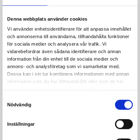
Dela
Denna webbplats använder cookies
Säkra betalningar
Vi använder enhetsidentifierare för att anpassa innehållet
och annonserna till användarna, tillhandahålla funktioner
Frakt från 59 SEK
för sociala medier och analysera vår trafik. Vi
vidarebefordrar även sådana identifierare och annan
Ångerrätt 14 dagar
information från din enhet till de sociala medier och
annons- och analysföretag som vi samarbetar med.
Dessa kan i sin tur kombinera informationen med annan
information som du har tillhandahållit eller som de har
samlat in när du har använt deras tjänster.
Beskrivning
Produktdetaljer
Samtyckesval
Nödvändig
Tvåfärgade byxor i bomull med snörning fram.
Mått enligt bild.
Inställningar