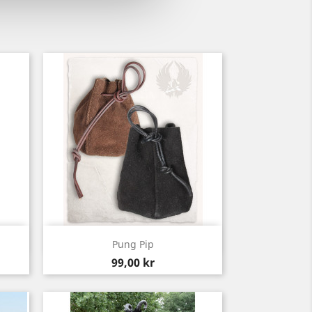
Snabbvy

Pung Pip
Pris
99,00 kr