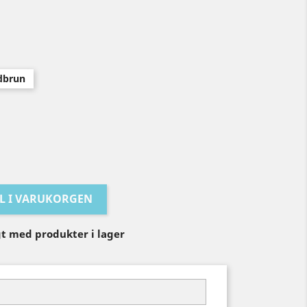
dbrun
LL I VARUKORGEN
igt med produkter i lager