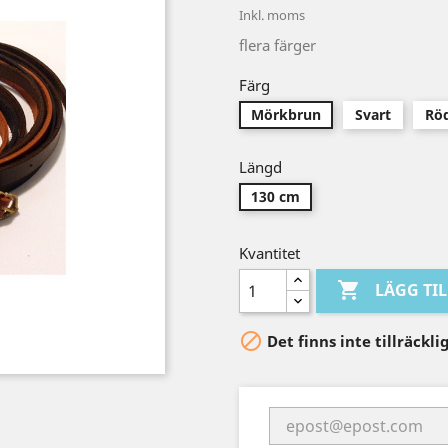
Inkl. moms
flera färger
Färg
Mörkbrun
Svart
Rö
Längd
130 cm
Kvantitet

LÄGG TI

Det finns inte tillräckl