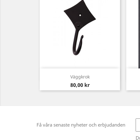
Snabbvy

Väggkrok
Pris
80,00 kr
Få våra senaste nyheter och erbjudanden
D