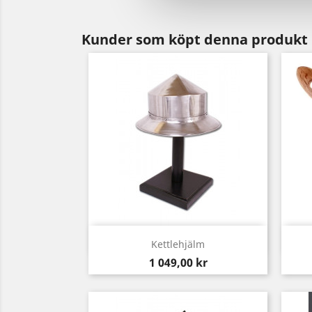
Kunder som köpt denna produkt 
Snabbvy

Kettlehjälm
Pris
1 049,00 kr