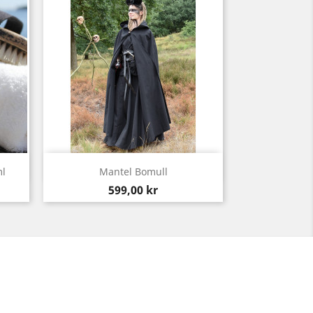
Snabbvy

ml
Mantel Bomull
Pris
599,00 kr