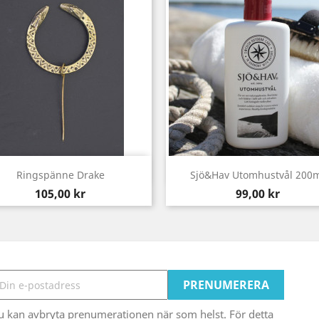
Snabbvy
Snabbvy


Ringspänne Drake
Sjö&Hav Utomhustvål 200
Pris
Pris
105,00 kr
99,00 kr
u kan avbryta prenumerationen när som helst. För detta