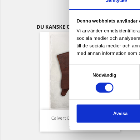
Samtycke
Denna webbplats använder 
DU KANSKE OCKSÅ GILLAR
Vi använder enhetsidentifierar
sociala medier och analysera 
till de sociala medier och a
med annan information som du 
Samtyckesval
Nödvändig
Avvisa
Snabbvy

Calvert Bältesväska Läder...
Pris
479,00 kr