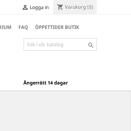
shopping_cart

Varukorg
(0)
Logga in
RIUM
FAQ
ÖPPETTIDER BUTIK

Ångerrätt 14 dagar