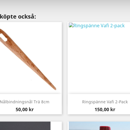
köpte också:
Snabbvy
Snabbvy


Nålbindningsnål Trä 8cm
Ringspänne Vafi 2-Pack
Pris
Pris
50,00 kr
150,00 kr