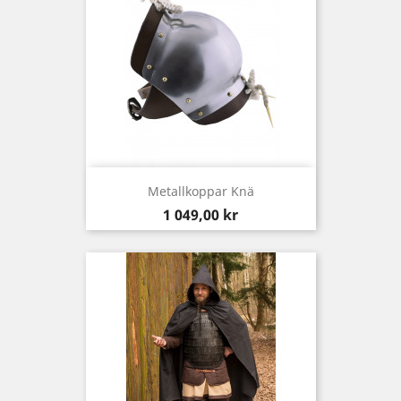
Metallkoppar Knä
Pris
1 049,00 kr