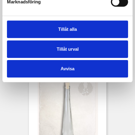
Marknadsföring
Tillåt alla
Tillåt urval
Bågsträng
Pris
239,00 kr
Avvisa