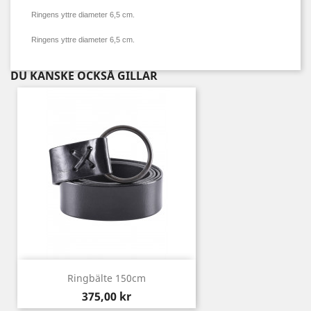
Ringens yttre diameter 6,5 cm.
Ringens yttre diameter 6,5 cm.
DU KANSKE OCKSÅ GILLAR
Ringbälte 150cm
Pris
375,00 kr