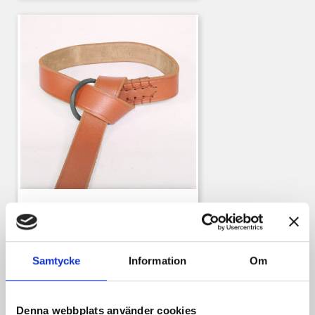
Bälte Med Ring, Laskat
Pris
280,00 kr
Samtycke
Information
Om
Kunder som köpt denna produkt köpte
också:
Denna webbplats använder cookies