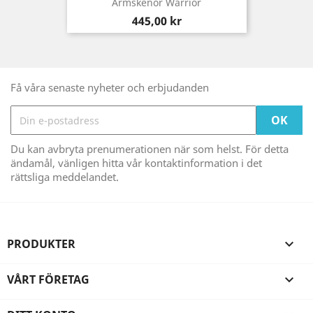
Armskenor Warrior
Pris
445,00 kr
Få våra senaste nyheter och erbjudanden
Du kan avbryta prenumerationen när som helst. För detta
ändamål, vänligen hitta vår kontaktinformation i det
rättsliga meddelandet.
PRODUKTER

VÅRT FÖRETAG
