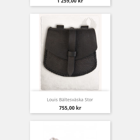
Pris
1 259,00 kr
Louis Bältesväska Stor
Pris
755,00 kr