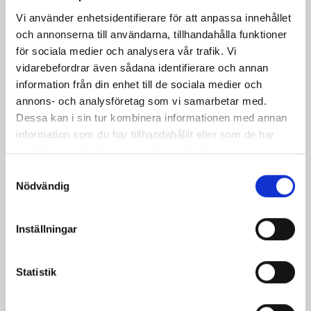
Vi använder enhetsidentifierare för att anpassa innehållet
och annonserna till användarna, tillhandahålla funktioner
för sociala medier och analysera vår trafik. Vi
vidarebefordrar även sådana identifierare och annan
information från din enhet till de sociala medier och
annons- och analysföretag som vi samarbetar med.
Dessa kan i sin tur kombinera informationen med annan
information som du har tillhandahållit eller som de har
samlat in när du har använt deras tjänster.
Samtyckesval
Nödvändig
RFB Armskenor Läder
Pris
265,00 kr
Inställningar
Statistik