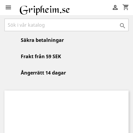
shopping_cart



Säkra betalningar
Frakt från 59 SEK
Ångerrätt 14 dagar