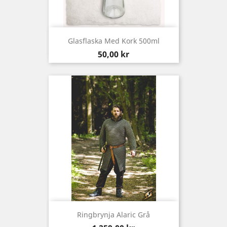
Glasflaska Med Kork 500ml
Pris
50,00 kr
Ringbrynja Alaric Grå