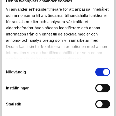
Denna webbplats använder cookies
också:
Vi använder enhetsidentifierare för att anpassa innehållet
och annonserna till användarna, tillhandahålla funktioner
för sociala medier och analysera vår trafik. Vi
vidarebefordrar även sådana identifierare och annan
information från din enhet till de sociala medier och
annons- och analysföretag som vi samarbetar med.
Dessa kan i sin tur kombinera informationen med annan
information som du har tillhandahållit eller som de har
samlat in när du har använt deras tjänster.
Samtyckesval
Nödvändig
Mungiga 8cm
Pris
130,00 kr
Inställningar
Statistik