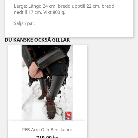
Large: Längd 24 cm, bredd upptill 22 cm, bredd
nedtill 17 cm. Vikt 800 g.
Säljs i par.
DU KANSKE OCKSÅ GILLAR
RFB Arm Och Benskenor
Pris
719,00 kr