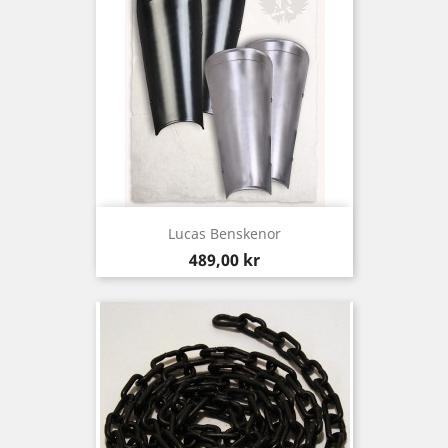
Lucas Benskenor
Pris
489,00 kr