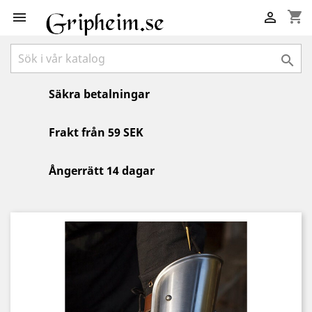
shopping_cart



Säkra betalningar
Frakt från 59 SEK
Ångerrätt 14 dagar