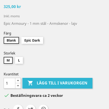
325,00 kr
Inkl. moms
Epic Armoury - 1 mm stål - Armskenor - lajv
Färg
Blank
Epic Dark
Storlek
M
L
Kvantitet

LÄGG TILL I VARUKORGEN

Beställningsvara ca 2 veckor