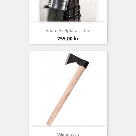
Adam Axelplåtar Liten
Pris
755,00 kr
Vikingayxa